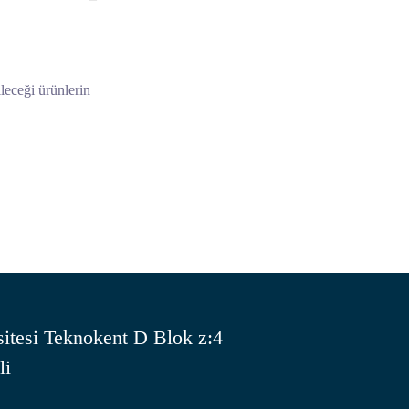
ileceği ürünlerin
itesi Teknokent D Blok z:4
li