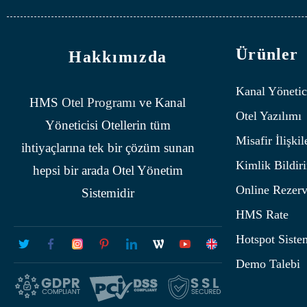
Ürünler
Hakkımızda
Kanal Yönetic
HMS
Otel Programı
ve Kanal
Otel Yazılımı
Yöneticisi Otellerin tüm
Misafir İlişkil
ihtiyaçlarına tek bir çözüm sunan
Kimlik Bildir
hepsi bir arada Otel Yönetim
Online Rezer
Sistemidir
HMS Rate
Hotspot Siste
Demo Talebi