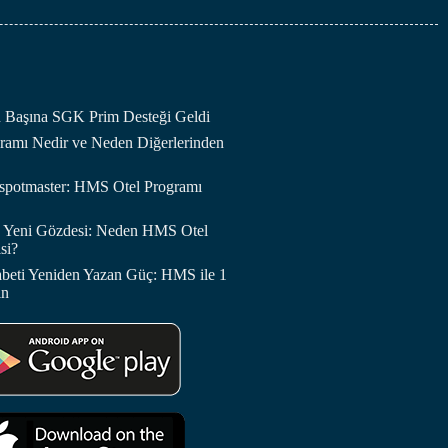
an Başına SGK Prim Desteği Geldi
amı Nedir ve Neden Diğerlerinden
otspotmaster: HMS Otel Programı
in Yeni Gözdesi: Neden HMS Otel
si?
abeti Yeniden Yazan Güç: HMS ile 1
in