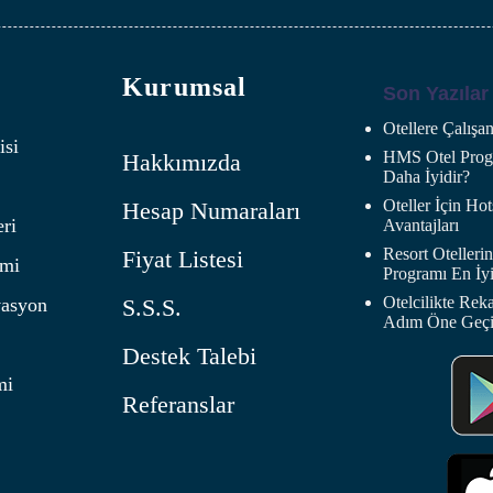
Kurumsal
Son Yazılar
Otellere Çalış
isi
HMS Otel Progr
Hakkımızda
Daha İyidir?
Oteller İçin H
Hesap Numaraları
eri
Avantajları
Resort Oteller
Fiyat Listesi
imi
Programı En İyi
Otelcilikte Rek
vasyon
S.S.S.
Adım Öne Geç
Destek Talebi
mi
Referanslar