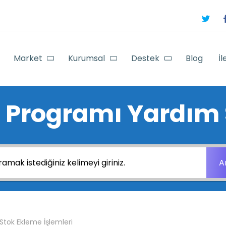
Market
Kurumsal
Destek
Blog
İl
 Programı Yardım 
A
 Stok Ekleme İşlemleri