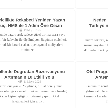
elcilikte Rekabeti Yeniden Yazan
Neden 
üç: HMS ile 1 Adım Öne Geçin
Türkiye’n
•
19 Mayıs 2026
zmde başarı artık sadece güzel bir manzara veya
li bir kahvaltı ile ölçülmüyor. Bugünün otelcileri,
Turizm sektörü, r
ri odaklı kararlar alan, operasyonel maliyetleri
memnuniyetinin h
minimize …
dünyadır. Türkiye
ellerde Doğrudan Rezervasyonu
Otel Progr
Artırmanın 10 Etkili Yolu
Arası
•
11 Mayıs 2026
rizm dünyası 2026 yılında, dijital dönüşümün
Günümüz konakl
ine ulaştığı ve misafir beklentilerinin hiç olmadığı
işletme sahipleri
kadar kişiselleştiği bir dönemi yaşıyor. Otel
karmaşık kararlar
işletmecileri için artık …
T