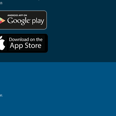
in
r.