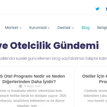
Market
Kurumsal
Destek
Blog
İletiş
ve Otelcilik Gündemi
hakkında sürekli güncellenen blog sayfalarımızı takipte kalın
S Otel Programı Nedir ve Neden
Oteller İçi
Diğerlerinden Daha İyidir?
Pro
•
31 Mayıs 2026
rizm ve konaklama sektörü, teknolojinin hızla
Günümüz turizm 
emesiyle birlikte büyük bir dönüşüm yaşıyor. 2026
beklentileri yaln
 itibarıyla, misafirlerin beklentileri en üst düzeye
veya lezzetli y
ulaşırken, tesis …