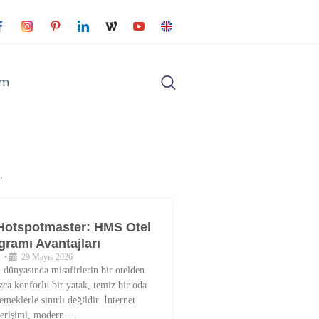
im
.
n Hotspotmaster: HMS Otel
gramı Avantajları
•
29 Mayıs 2026
dünyasında misafirlerin bir otelden
ızca konforlu bir yatak, temiz bir oda
emeklerle sınırlı değildir. İnternet
erişimi, modern …