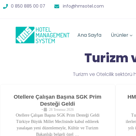
0 850 885 00 07
info@hmsotel.com
Ana Sayfa
Ürünler
Turizm 
Turizm ve Otelcilik sektörü 
Otellere Çalışan Başına SGK Prim
HM
Desteği Geldi
•
28 Temmuz 2026
Otellere Çalışan Başına SGK Prim Desteği Geldi
Tu
Türkiye Büyük Millet Meclisinde kabul edilerek
ilerl
yasalaşan yeni düzenlemeyle, Kültür ve Turizm
yılı
Bakanlığı belgeli özel …