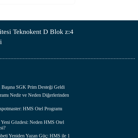
tesi Teknokent D Blok z:4
i
an Başına SGK Prim Desteği Geldi
amı Nedir ve Neden Diğerlerinden
otspotmaster: HMS Otel Programı
in Yeni Gözdesi: Neden HMS Otel
si?
abeti Yeniden Yazan Güç: HMS ile 1