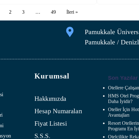
2
3
…
49
İleri »
Pamukkale Üniversi
Pamukkale / Denizl
Kurumsal
Son Yazılar
Otellere Çalış
si
HMS Otel Progr
Hakkımızda
Daha İyidir?
Oteller İçin H
Hesap Numaraları
ri
Avantajları
Fiyat Listesi
Resort Oteller
mi
Programı En İyi
S.S.S.
asyon
Otelcilikte Rek