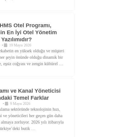
HMS Otel Programı,
in En İyi Otel Yönetim
Yazılımıdır?
•
19 Mayıs 2026
ekabetin en yüksek olduğu ve müşteri
er şeyin önünde olduğu dinamik bir
, eşsiz coğyası ve zengin kültürel …
amı ve Kanal Yöneticisi
ndaki Temel Farklar
•
9 Mayıs 2026
ama sektöründe teknolojinin hızı,
ni ve yöneticileri her geçen gün daha
 almaya zorluyor. 2026 yılı itibarıyla
ürkiye’deki butik …