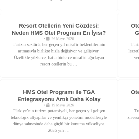
Resort Otellerin Yeni Gözdesi:
Ot
Neden HMS Otel Programı En İyisi?
G
•
26 Mayıs 2026
Turizm sektörü, her geçen yıl misafir beklentilerinin
Turi
artmasıyla birlikte hızla değişiyor ve gelişiyor.
lezzet
Özellikle yüzlerce, hatta binlerce misafiri ağırlayan
ve
resort otellerin bu …
HMS Otel Programı ile TGA
Ot
Entegrasyonu Artık Daha Kolay
•
19 Mayıs 2026
Türkiye’nin turizm potansiyeli, her geçen yıl gelişen
Tu
teknolojik altyapılar ve yenilikçi yönetim modelleriyle
zirves
dünya sahnesinde daha güçlü bir konuma yükseliyor.
2026 yılı …