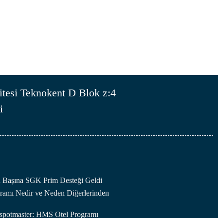
tesi Teknokent D Blok z:4
i
an Başına SGK Prim Desteği Geldi
amı Nedir ve Neden Diğerlerinden
otspotmaster: HMS Otel Programı