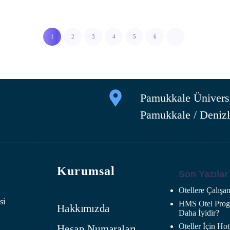
1
2
3
4
5
6
Pamukkale Üniversi
Pamukkale / Denizl
Kurumsal
Son Yazılar
Otellere Çalış
si
HMS Otel Progr
Hakkımızda
Daha İyidir?
Oteller İçin H
Hesap Numaraları