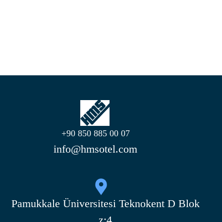
Çıkış Sonrası
Misafir Tesisten Çıkış Yaptıktan 1 Gün Sonra Gönder.
+90 850 885 00 07
info@hmsotel.com
Pamukkale Üniversitesi Teknokent D Blok
z:4