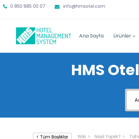
0 850 885 00 07
info@hmsotel.com
Ana Sayfa
Ürünler
HMS Otel
Wiki
Nasıl Yapılır?
Tahs
< Tüm Başlıklar