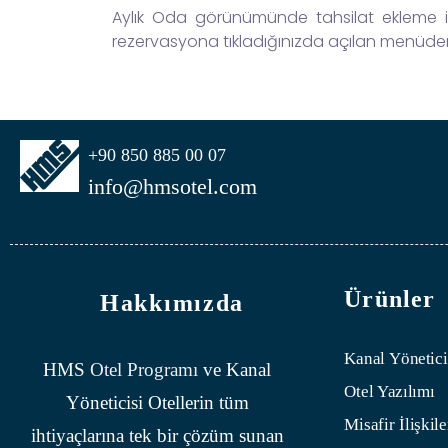
Aylık Oda görünümünde tahsilat ekleme işl
rezervasyona tıkladığınızda açılan menüd
+90 850 885 00 07
info@hmsotel.com
Ürünler
Hakkımızda
Kanal Yönetici
HMS
Otel Programı
ve Kanal
Otel Yazılımı
Yöneticisi Otellerin tüm
Misafir İlişkile
ihtiyaçlarına tek bir çözüm sunan