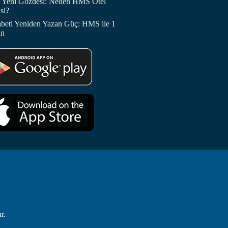
in Yeni Gözdesi: Neden HMS Otel
si?
abeti Yeniden Yazan Güç: HMS ile 1
in
r.