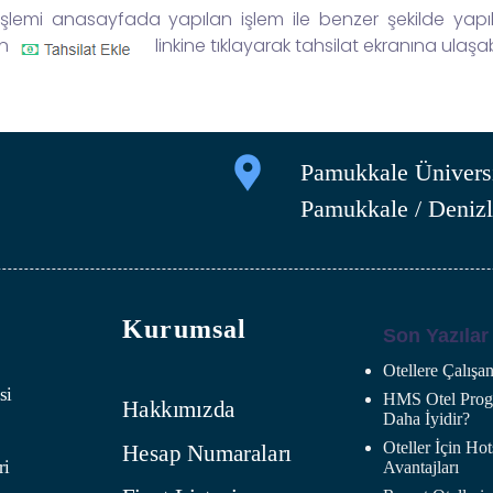
emi anasayfada yapılan işlem ile benzer şekilde yapılma
en
linkine tıklayarak tahsilat ekranına ulaşabi
Pamukkale Üniversi
Pamukkale / Denizl
Kurumsal
Son Yazılar
Otellere Çalış
si
HMS Otel Progr
Hakkımızda
Daha İyidir?
Oteller İçin H
Hesap Numaraları
ri
Avantajları