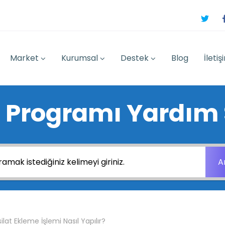
Market
Kurumsal
Destek
Blog
İletiş
 Programı Yardım 
A
ilat Ekleme İşlemi Nasıl Yapılır?