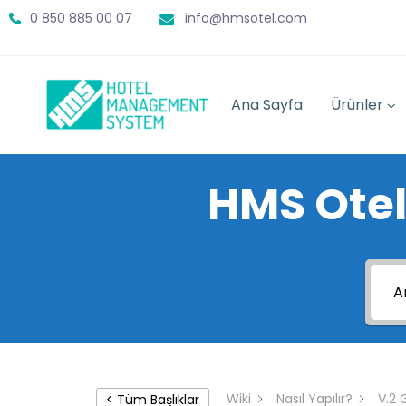
0 850 885 00 07
info@hmsotel.com
Ana Sayfa
Ürünler
HMS Otel
Wiki
Nasıl Yapılır?
V.2 
< Tüm Başlıklar