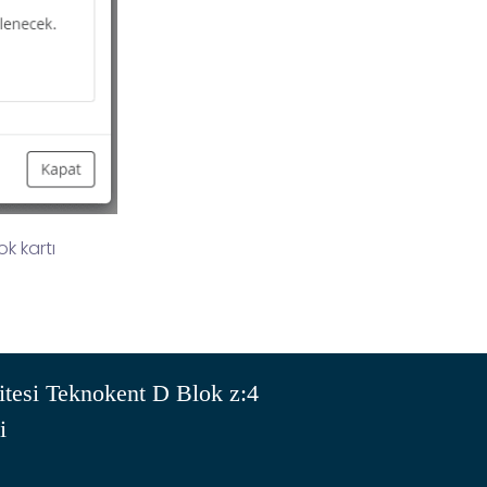
ok kartı
tesi Teknokent D Blok z:4
i