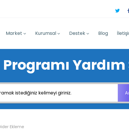
Market
Kurumsal
Destek
Blog
İletiş
 Programı Yardım 
A
Gider Ekleme