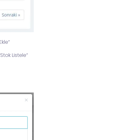
Ekle”
tok Listele”