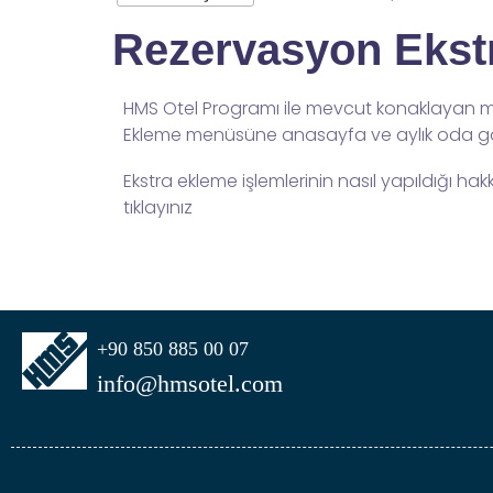
Rezervasyon Ekstr
HMS Otel Programı ile mevcut konaklayan misa
Ekleme menüsüne anasayfa ve aylık oda gör
Ekstra ekleme işlemlerinin nasıl yapıldığı hak
tıklayınız
+90 850 885 00 07
info@hmsotel.com