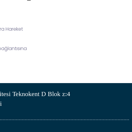
tra Hareket
 bağlantısına
tesi Teknokent D Blok z:4
i