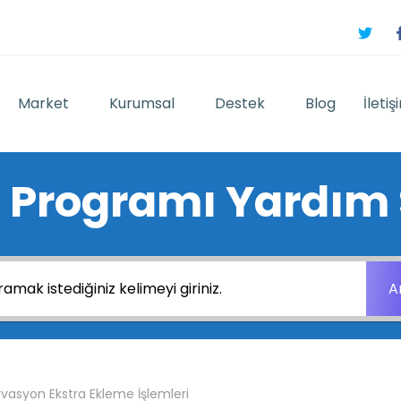
Market
Kurumsal
Destek
Blog
İletiş
 Programı Yardım 
A
vasyon Ekstra Ekleme İşlemleri