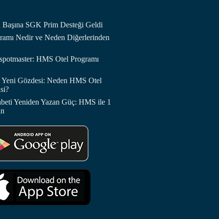
an Başına SGK Prim Desteği Geldi
amı Nedir ve Neden Diğerlerinden
otspotmaster: HMS Otel Programı
in Yeni Gözdesi: Neden HMS Otel
si?
abeti Yeniden Yazan Güç: HMS ile 1
in