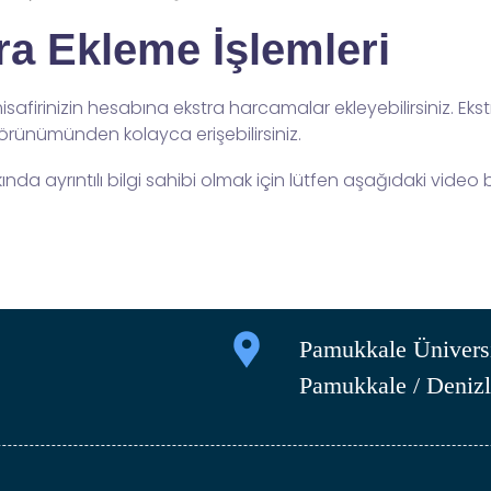
a Ekleme İşlemleri
firinizin hesabına ekstra harcamalar ekleyebilirsiniz. Eks
ünümünden kolayca erişebilirsiniz.
kında ayrıntılı bilgi sahibi olmak için lütfen aşağıdaki video
Pamukkale Üniversi
Pamukkale / Denizl