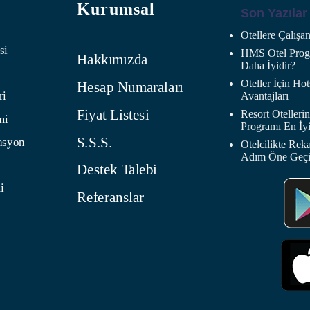
Kurumsal
Son Yazılar
Otellere Çalış
si
HMS Otel Progr
Hakkımızda
Daha İyidir?
Oteller İçin H
Hesap Numaraları
ri
Avantajları
Fiyat Listesi
Resort Oteller
mi
Programı En İyi
S.S.S.
asyon
Otelcilikte Rek
Adım Öne Geç
Destek Talebi
i
Referanslar