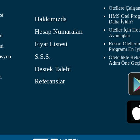
Otellere Çalış
si
HMS Otel Progr
Hakkımızda
Daha İyidir?
Oteller İçin H
Hesap Numaraları
ri
Avantajları
Fiyat Listesi
Resort Oteller
mi
Programı En İyi
S.S.S.
asyon
Otelcilikte Rek
Adım Öne Geç
Destek Talebi
i
Referanslar