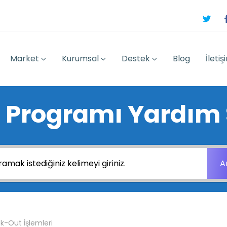
Market
Kurumsal
Destek
Blog
İletiş
 Programı Yardım 
A
k-Out İşlemleri