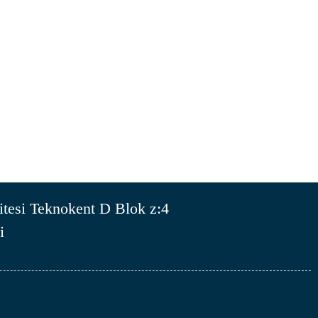
tesi Teknokent D Blok z:4
i