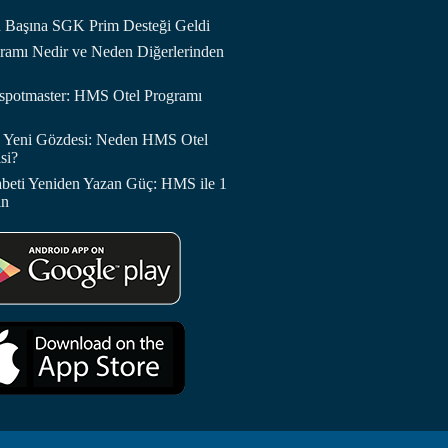
an Başına SGK Prim Desteği Geldi
amı Nedir ve Neden Diğerlerinden
otspotmaster: HMS Otel Programı
in Yeni Gözdesi: Neden HMS Otel
si?
abeti Yeniden Yazan Güç: HMS ile 1
in