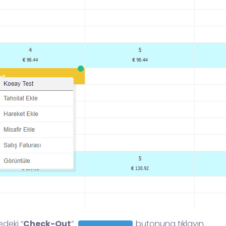
deki “
Check-Out
”
butonuna tıklayın.