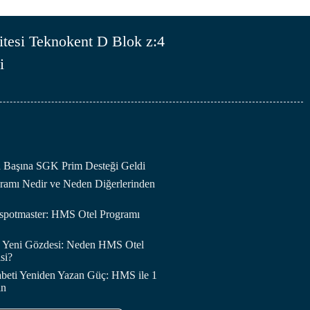
tesi Teknokent D Blok z:4
i
an Başına SGK Prim Desteği Geldi
amı Nedir ve Neden Diğerlerinden
otspotmaster: HMS Otel Programı
in Yeni Gözdesi: Neden HMS Otel
si?
abeti Yeniden Yazan Güç: HMS ile 1
in