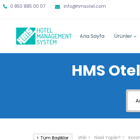
0 850 885 00 07
info@hmsotel.com
Ana Sayfa
Ürünler
HMS Otel
Wiki
Nasıl Yapılır?
Koro
< Tüm Başlıklar