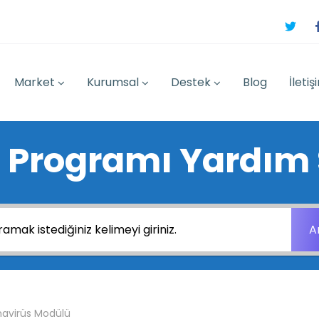
Market
Kurumsal
Destek
Blog
İletiş
 Programı Yardım 
A
navirüs Modülü