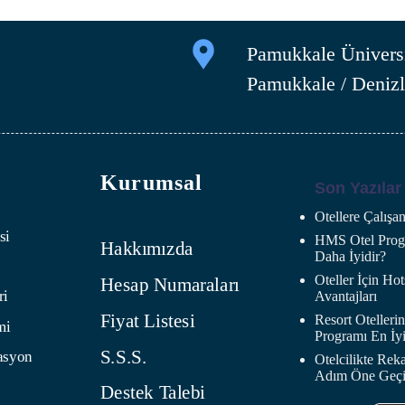
Pamukkale Üniversi
Pamukkale / Denizl
Kurumsal
Son Yazılar
Otellere Çalış
si
HMS Otel Progr
Hakkımızda
Daha İyidir?
Oteller İçin H
Hesap Numaraları
ri
Avantajları
Fiyat Listesi
Resort Oteller
mi
Programı En İyi
S.S.S.
asyon
Otelcilikte Rek
Adım Öne Geç
Destek Talebi