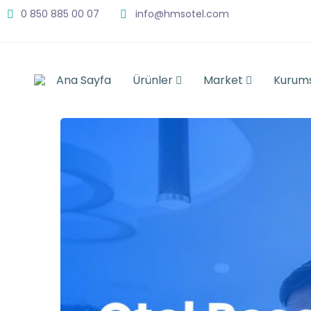
0 850 885 00 07
info@hmsotel.com
Ana Sayfa
Ürünler
Market
Kurum