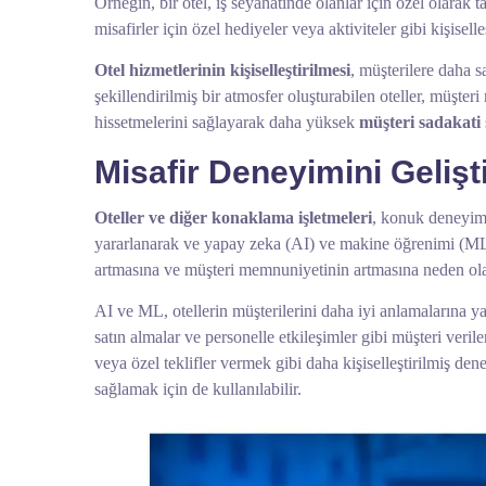
Örneğin, bir otel, iş seyahatinde olanlar için özel olarak 
misafirler için özel hediyeler veya aktiviteler gibi kişiselle
Otel hizmetlerinin kişiselleştirilmesi
, müşterilere daha 
şekillendirilmiş bir atmosfer oluşturabilen oteller, müşteri
hissetmelerini sağlayarak daha yüksek
müşteri sadakati
Misafir Deneyimini Geliş
Oteller ve diğer konaklama işletmeleri
, konuk deneyimin
yararlanarak ve yapay zeka (AI) ve makine öğrenimi (ML) g
artmasına ve müşteri memnuniyetinin artmasına neden olab
AI ve ML, otellerin müşterilerini daha iyi anlamalarına ya
satın almalar ve personelle etkileşimler gibi müşteri veril
veya özel teklifler vermek gibi daha kişiselleştirilmiş dene
sağlamak için de kullanılabilir.