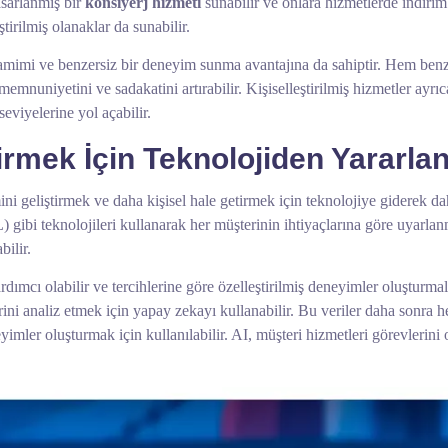
tasarlanmış bir
konsiyerj hizmeti
sunabilir ve onlara hizmetlerde indirim 
ştirilmiş olanaklar da sunabilir.
samimi ve benzersiz bir deneyim sunma avantajına da sahiptir. Hem benze
 memnuniyetini ve sadakatini artırabilir. Kişiselleştirilmiş hizmetler ayrı
seviyelerine yol açabilir.
tirmek İçin Teknolojiden Yararl
i geliştirmek ve daha kişisel hale getirmek için teknolojiye giderek dah
ibi teknolojileri kullanarak her müşterinin ihtiyaçlarına göre uyarlanmı
ilir.
rdımcı olabilir ve tercihlerine göre özelleştirilmiş deneyimler oluşturma
erini analiz etmek için yapay zekayı kullanabilir. Bu veriler daha sonra h
yimler oluşturmak için kullanılabilir. AI, müşteri hizmetleri görevlerini 