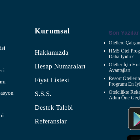
Kurumsal
Son Yazılar
Otellere Çalış
isi
HMS Otel Progr
Hakkımızda
Daha İyidir?
Oteller İçin H
Hesap Numaraları
eri
Avantajları
Resort Oteller
Fiyat Listesi
imi
Programı En İyi
Otelcilikte Rek
vasyon
S.S.S.
Adım Öne Geç
Destek Talebi
mi
Referanslar