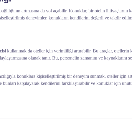
ağlılığının artmasına da yol açabilir. Konuklar, bir otelin ihtiyaçlarını 
şiselleştirilmiş deneyimler, konukların kendilerini değerli ve takdir edil
isi
kullanmak da oteller için verimliliği artırabilir. Bu araçlar, otellerin 
kolaylaştırmasına olanak tanır. Bu, personelin zamanını ve kaynakların
ıyla konuklara kişiselleştirilmiş bir deneyim sunmak, oteller için arta
ve bunları karşılayarak kendilerini farklılaştırabilir ve konuklar için unu