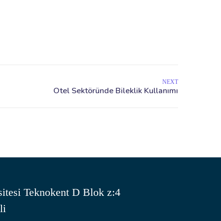
NEXT
itesi Teknokent D Blok z:4
li