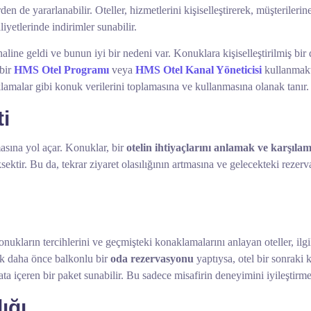
erden de yararlanabilir. Oteller, hizmetlerini kişiselleştirerek, müşterile
iyetlerinde indirimler sunabilir.
haline geldi ve bunun iyi bir nedeni var. Konuklara kişiselleştirilmiş 
 bir
HMS Otel Programı
veya
HMS Otel Kanal Yöneticisi
kullanmaktı
lamalar gibi konuk verilerini toplamasına ve kullanmasına olanak tanır.
i
asına yol açar. Konuklar, bir
otelin ihtiyaçlarını anlamak ve karşıla
ektir. Bu da, tekrar ziyaret olasılığının artmasına ve gelecekteki rezerv
 Konukların tercihlerini ve geçmişteki konaklamalarını anlayan oteller, ilg
uk daha önce balkonlu bir
oda rezervasyonu
yaptıysa, otel bir sonraki 
ta içeren bir paket sunabilir. Bu sadece misafirin deneyimini iyileştirme
ığı