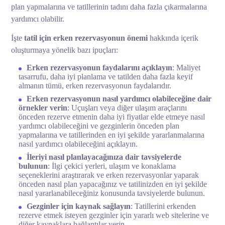
plan yapmalarına ve tatillerinin tadını daha fazla çıkarmalarına
yardımcı olabilir.
İşte
tatil için erken rezervasyonun önemi
hakkında içerik
oluşturmaya yönelik bazı ipuçları:
Erken rezervasyonun faydalarını açıklayın
: Maliyet
tasarrufu, daha iyi planlama ve tatilden daha fazla keyif
almanın tümü, erken rezervasyonun faydalarıdır.
Erken rezervasyonun nasıl yardımcı olabileceğine dair
örnekler verin
: Uçuşları veya diğer ulaşım araçlarını
önceden rezerve etmenin daha iyi fiyatlar elde etmeye nasıl
yardımcı olabileceğini ve gezginlerin önceden plan
yapmalarına ve tatillerinden en iyi şekilde yararlanmalarına
nasıl yardımcı olabileceğini açıklayın.
İleriyi nasıl planlayacağınıza dair tavsiyelerde
bulunun
: İlgi çekici yerleri, ulaşım ve konaklama
seçeneklerini araştırarak ve erken rezervasyonlar yaparak
önceden nasıl plan yapacağınız ve tatilinizden en iyi şekilde
nasıl yararlanabileceğiniz konusunda tavsiyelerde bulunun.
Gezginler için kaynak sağlayın
: Tatillerini erkenden
rezerve etmek isteyen gezginler için yararlı web sitelerine ve
diğer kaynaklara bağlantılar verin.