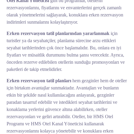
Otel Kanal Yöneticisi
gibi bu programlar, otellerin
rezervasyonlarını, fiyatlarını ve envanterlerini gerçek zamanlı
olarak yönetmelerini sağlayarak, konuklara erken rezervasyon
indirimleri sunmalarını kolaylaştırıyor.
Erken rezervasyon tatil planlarından yararlanmak
için
turistler ya da seyahatçiler, planlama sürecine arzu ettikleri
seyahat tarihlerinden çok önce başlamalıdır. Bu, onlara en iyi
fiyatları ve müsaitlik durumunu bulma şansı verecektir. Ayrıca,
önceden rezerve edilebilen otellerin sunduğu promosyonları ve
paketleri de takip etmelidirler.
Erken rezervasyon tatil planları
hem gezginler hem de oteller
için birtakım avantajlar sunmaktadır. Avantajları ve bunların
etkin bir şekilde nasıl kullanılacağını anlayarak, gezginler
paradan tasarruf edebilir ve istedikleri seyahat tarihlerini ve
konaklama yerlerini güvence altına alabilirken, oteller
rezervasyonları ve geliri artırabilir. Oteller, bir HMS Otel
Programı ve HMS Otel Kanal Yöneticisi kullanarak
rezervasyonlarını kolayca yönetebilir ve konuklara erken