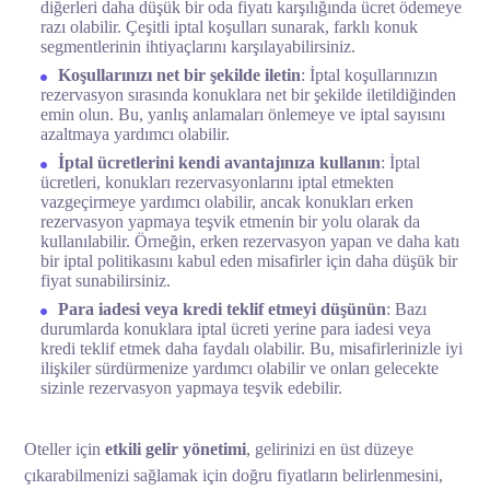
diğerleri daha düşük bir oda fiyatı karşılığında ücret ödemeye
razı olabilir. Çeşitli iptal koşulları sunarak, farklı konuk
segmentlerinin ihtiyaçlarını karşılayabilirsiniz.
Koşullarınızı net bir şekilde iletin
: İptal koşullarınızın
rezervasyon sırasında konuklara net bir şekilde iletildiğinden
emin olun. Bu, yanlış anlamaları önlemeye ve iptal sayısını
azaltmaya yardımcı olabilir.
İptal ücretlerini kendi avantajınıza kullanın
: İptal
ücretleri, konukları rezervasyonlarını iptal etmekten
vazgeçirmeye yardımcı olabilir, ancak konukları erken
rezervasyon yapmaya teşvik etmenin bir yolu olarak da
kullanılabilir. Örneğin, erken rezervasyon yapan ve daha katı
bir iptal politikasını kabul eden misafirler için daha düşük bir
fiyat sunabilirsiniz.
Para iadesi veya kredi teklif etmeyi düşünün
: Bazı
durumlarda konuklara iptal ücreti yerine para iadesi veya
kredi teklif etmek daha faydalı olabilir. Bu, misafirlerinizle iyi
ilişkiler sürdürmenize yardımcı olabilir ve onları gelecekte
sizinle rezervasyon yapmaya teşvik edebilir.
Oteller için
etkili gelir yönetimi
, gelirinizi en üst düzeye
çıkarabilmenizi sağlamak için doğru fiyatların belirlenmesini,