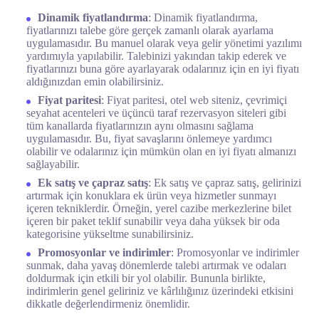
Dinamik fiyatlandırma
: Dinamik fiyatlandırma,
fiyatlarınızı talebe göre gerçek zamanlı olarak ayarlama
uygulamasıdır. Bu manuel olarak veya gelir yönetimi yazılımı
yardımıyla yapılabilir. Talebinizi yakından takip ederek ve
fiyatlarınızı buna göre ayarlayarak odalarınız için en iyi fiyatı
aldığınızdan emin olabilirsiniz.
Fiyat paritesi
: Fiyat paritesi, otel web siteniz, çevrimiçi
seyahat acenteleri ve üçüncü taraf rezervasyon siteleri gibi
tüm kanallarda fiyatlarınızın aynı olmasını sağlama
uygulamasıdır. Bu, fiyat savaşlarını önlemeye yardımcı
olabilir ve odalarınız için mümkün olan en iyi fiyatı almanızı
sağlayabilir.
Ek satış ve çapraz satış
: Ek satış ve çapraz satış, gelirinizi
artırmak için konuklara ek ürün veya hizmetler sunmayı
içeren tekniklerdir. Örneğin, yerel cazibe merkezlerine bilet
içeren bir paket teklif sunabilir veya daha yüksek bir oda
kategorisine yükseltme sunabilirsiniz.
Promosyonlar ve indirimler
: Promosyonlar ve indirimler
sunmak, daha yavaş dönemlerde talebi artırmak ve odaları
doldurmak için etkili bir yol olabilir. Bununla birlikte,
indirimlerin genel geliriniz ve kârlılığınız üzerindeki etkisini
dikkatle değerlendirmeniz önemlidir.