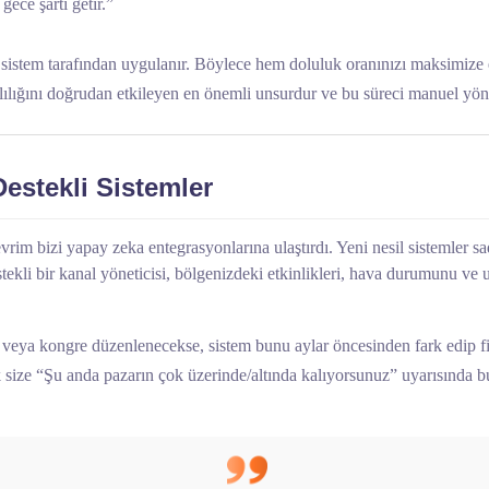
ece şartı getir.”
n sistem tarafından uygulanır. Böylece hem doluluk oranınızı maksimiz
arlılığını doğrudan etkileyen en önemli unsurdur ve bu süreci manuel yö
estekli Sistemler
evrim bizi yapay zeka entegrasyonlarına ulaştırdı. Yeni nesil sistemler 
ekli bir kanal yöneticisi, bölgenizdeki etkinlikleri, hava durumunu ve uç
veya kongre düzenlenecekse, sistem bunu aylar öncesinden fark edip fiya
rek size “Şu anda pazarın çok üzerinde/altında kalıyorsunuz” uyarısında b