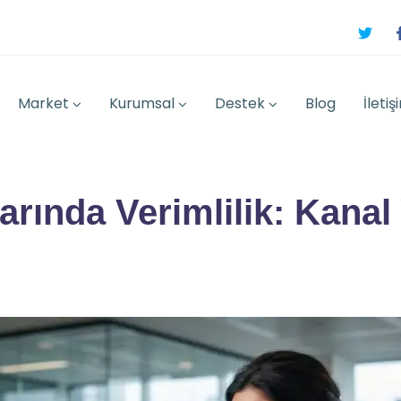
Market
Kurumsal
Destek
Blog
İletiş
rında Verimlilik: Kanal