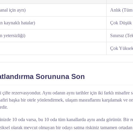
nal için ayrı)
Anlık (Tüm 
n kaynaklı hatalar)
Çok Düşük (
n yetersizliği)
Sınırsız (Te
Çok Yükse
yatlandırma Sorununa Son
fte rezervasyondur. Aynı odanın aynı tarihler için iki farklı misafire 
safiri başka bir otele yönlendirmek, ulaşım masraflarını karşılamak ve 
edir.
linizde 10 oda varsa, bu 10 oda tüm kanallarda aynı anda görünür. Bir 
iziksel olarak mevcut olmayan bir odayı satma riskiniz tamamen ortadan 