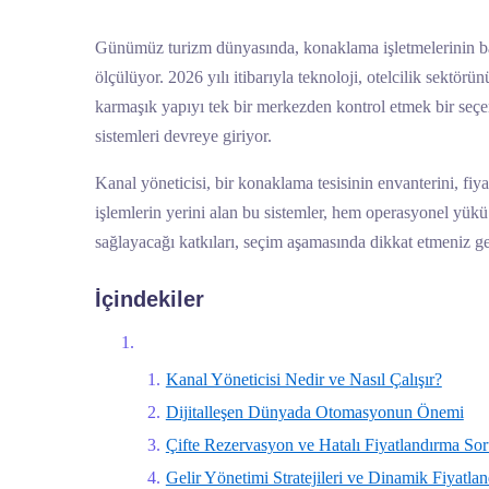
Günümüz turizm dünyasında, konaklama işletmelerinin başa
ölçülüyor. 2026 yılı itibarıyla teknoloji, otelcilik sektör
karmaşık yapıyı tek bir merkezden kontrol etmek bir seçene
sistemleri devreye giriyor.
Kanal yöneticisi, bir konaklama tesisinin envanterini, fiya
işlemlerin yerini alan bu sistemler, hem operasyonel yükü
sağlayacağı katkıları, seçim aşamasında dikkat etmeniz ger
İçindekiler
Kanal Yöneticisi Nedir ve Nasıl Çalışır?
Dijitalleşen Dünyada Otomasyonun Önemi
Çifte Rezervasyon ve Hatalı Fiyatlandırma So
Gelir Yönetimi Stratejileri ve Dinamik Fiyatla