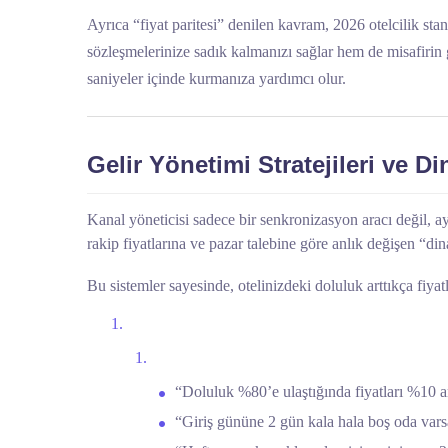
Ayrıca “fiyat paritesi” denilen kavram, 2026 otelcilik stan
sözleşmelerinize sadık kalmanızı sağlar hem de misafirin 
saniyeler içinde kurmanıza yardımcı olur.
Gelir Yönetimi Stratejileri ve D
Kanal yöneticisi sadece bir senkronizasyon aracı değil, aynı
rakip fiyatlarına ve pazar talebine göre anlık değişen “d
Bu sistemler sayesinde, otelinizdeki doluluk arttıkça fiyat
“Doluluk %80’e ulaştığında fiyatları %10 ar
“Giriş gününe 2 gün kala hala boş oda varsa