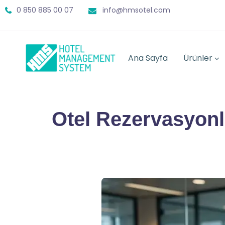
0 850 885 00 07
info@hmsotel.com
Ana Sayfa
Ürünler
Otel Rezervasyonla