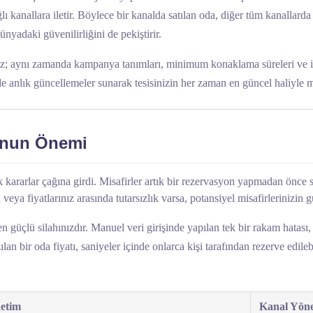
ğlı kanallara iletir. Böylece bir kanalda satılan oda, diğer tüm kanallar
yadaki güvenilirliğini de pekiştirir.
maz; aynı zamanda kampanya tanımları, minimum konaklama süreleri ve ipta
e anlık güncellemeler sunarak tesisinizin her zaman en güncel haliyle mi
onun Önemi
 kararlar çağına girdi. Misafirler artık bir rezervasyon yapmadan önce san
a fiyatlarınız arasında tutarsızlık varsa, potansiyel misafirlerinizin gü
güçlü silahınızdır. Manuel veri girişinde yapılan tek bir rakam hatası,
an bir oda fiyatı, saniyeler içinde onlarca kişi tarafından rezerve edilebi
etim
Kanal Yönet