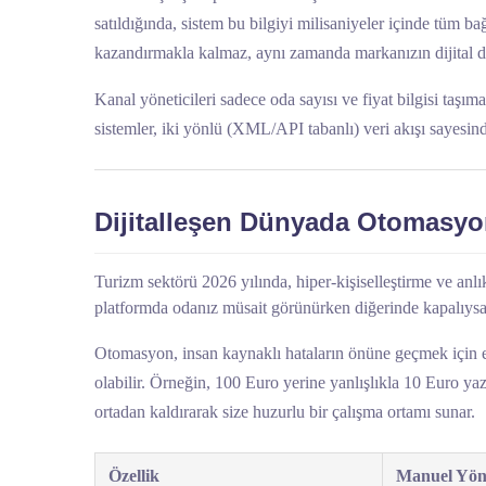
satıldığında, sistem bu bilgiyi milisaniyeler içinde tüm ba
kazandırmakla kalmaz, aynı zamanda markanızın dijital dün
Kanal yöneticileri sadece oda sayısı ve fiyat bilgisi taşı
sistemler, iki yönlü (XML/API tabanlı) veri akışı sayesind
Dijitalleşen Dünyada Otomasy
Turizm sektörü 2026 yılında, hiper-kişiselleştirme ve anlık
platformda odanız müsait görünürken diğerinde kapalıysa vey
Otomasyon, insan kaynaklı hataların önüne geçmek için en 
olabilir. Örneğin, 100 Euro yerine yanlışlıkla 10 Euro yazıl
ortadan kaldırarak size huzurlu bir çalışma ortamı sunar.
Özellik
Manuel Yön