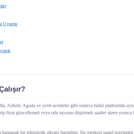
mler
isi Uyumu
er
eçmek
Çalışır?
ia, Airbnb, Agoda ve yerel acenteler gibi onlarca farklı platformda ayn
rip fiyat güncellemek veya oda sayısını düşürmek saatler süren yorucu 
 karmaşık bir teknolojik altyapı barındırır. Siz merkezi panel üzerinden 