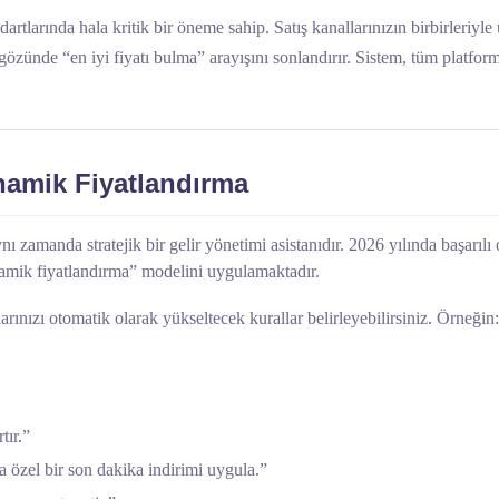
dartlarında hala kritik bir öneme sahip. Satış kanallarınızın birbirleriy
gözünde “en iyi fiyatı bulma” arayışını sonlandırır. Sistem, tüm platfor
inamik Fiyatlandırma
 zamanda stratejik bir gelir yönetimi asistanıdır. 2026 yılında başarılı ol
inamik fiyatlandırma” modelini uygulamaktadır.
larınızı otomatik olarak yükseltecek kurallar belirleyebilirsiniz. Örneğin:
tır.”
 özel bir son dakika indirimi uygula.”