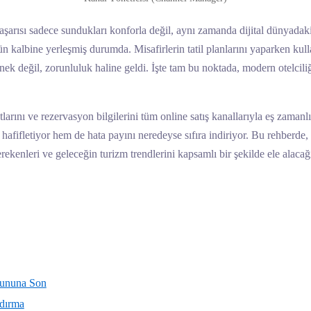
rısı sadece sundukları konforla değil, aynı zamanda dijital dünyadaki v
ünün kalbine yerleşmiş durumda. Misafirlerin tatil planlarını yaparken kul
k değil, zorunluluk haline geldi. İşte tam bu noktada, modern otelciliği
tlarını ve rezervasyon bilgilerini tüm online satış kanallarıyla eş zaman
 hafifletiyor hem de hata payını neredeyse sıfıra indiriyor. Bu rehberde
ekenleri ve geleceğin turizm trendlerini kapsamlı bir şekilde ele alacağ
rununa Son
ndırma