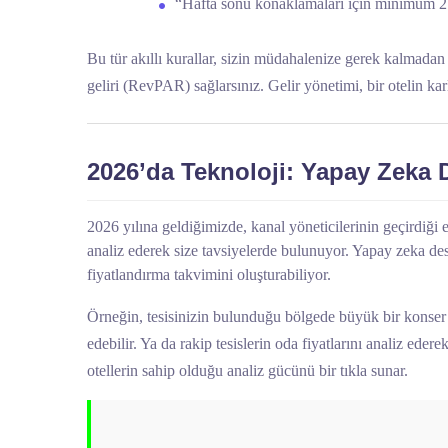
“Hafta sonu konaklamaları için minimum 2 g
Bu tür akıllı kurallar, sizin müdahalenize gerek kalmada
geliri (RevPAR) sağlarsınız. Gelir yönetimi, bir otelin k
2026’da Teknoloji: Yapay Zeka D
2026 yılına geldiğimizde, kanal yöneticilerinin geçirdiği 
analiz ederek size tavsiyelerde bulunuyor. Yapay zeka dest
fiyatlandırma takvimini oluşturabiliyor.
Örneğin, tesisinizin bulunduğu bölgede büyük bir konser 
edebilir. Ya da rakip tesislerin oda fiyatlarını analiz ede
otellerin sahip olduğu analiz gücünü bir tıkla sunar.