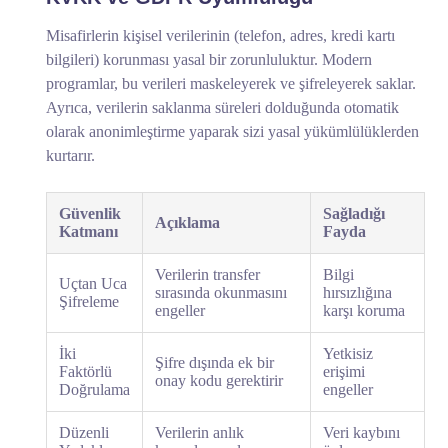
Misafirlerin kişisel verilerinin (telefon, adres, kredi kartı
bilgileri) korunması yasal bir zorunluluktur. Modern
programlar, bu verileri maskeleyerek ve şifreleyerek saklar.
Ayrıca, verilerin saklanma süreleri dolduğunda otomatik
olarak anonimleştirme yaparak sizi yasal yükümlülüklerden
kurtarır.
Güvenlik
Sağladığı
Açıklama
Katmanı
Fayda
Verilerin transfer
Bilgi
Uçtan Uca
sırasında okunmasını
hırsızlığına
Şifreleme
engeller
karşı koruma
İki
Yetkisiz
Şifre dışında ek bir
Faktörlü
erişimi
onay kodu gerektirir
Doğrulama
engeller
Düzenli
Verilerin anlık
Veri kaybını