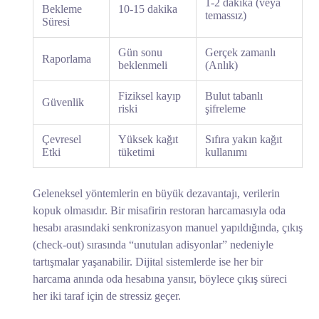
1-2 dakika (veya
Bekleme
10-15 dakika
temassız)
Süresi
Gün sonu
Gerçek zamanlı
Raporlama
beklenmeli
(Anlık)
Fiziksel kayıp
Bulut tabanlı
Güvenlik
riski
şifreleme
Çevresel
Yüksek kağıt
Sıfıra yakın kağıt
Etki
tüketimi
kullanımı
Geleneksel yöntemlerin en büyük dezavantajı, verilerin
kopuk olmasıdır. Bir misafirin restoran harcamasıyla oda
hesabı arasındaki senkronizasyon manuel yapıldığında, çıkış
(check-out) sırasında “unutulan adisyonlar” nedeniyle
tartışmalar yaşanabilir. Dijital sistemlerde ise her bir
harcama anında oda hesabına yansır, böylece çıkış süreci
her iki taraf için de stressiz geçer.