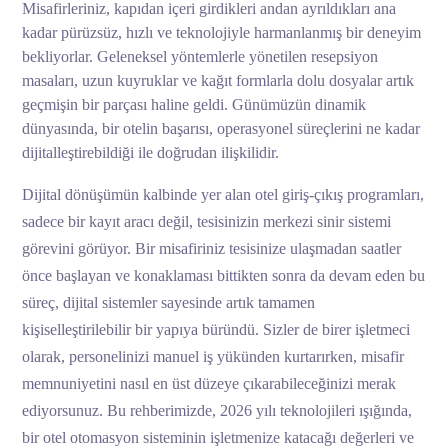
Misafirleriniz, kapıdan içeri girdikleri andan ayrıldıkları ana
kadar pürüzsüz, hızlı ve teknolojiyle harmanlanmış bir deneyim
bekliyorlar. Geleneksel yöntemlerle yönetilen resepsiyon
masaları, uzun kuyruklar ve kağıt formlarla dolu dosyalar artık
geçmişin bir parçası haline geldi. Günümüzün dinamik
dünyasında, bir otelin başarısı, operasyonel süreçlerini ne kadar
dijitalleştirebildiği ile doğrudan ilişkilidir.
Dijital dönüşümün kalbinde yer alan otel giriş-çıkış programları,
sadece bir kayıt aracı değil, tesisinizin merkezi sinir sistemi
görevini görüyor. Bir misafiriniz tesisinize ulaşmadan saatler
önce başlayan ve konaklaması bittikten sonra da devam eden bu
süreç, dijital sistemler sayesinde artık tamamen
kişiselleştirilebilir bir yapıya büründü. Sizler de birer işletmeci
olarak, personelinizi manuel iş yükünden kurtarırken, misafir
memnuniyetini nasıl en üst düzeye çıkarabileceğinizi merak
ediyorsunuz. Bu rehberimizde, 2026 yılı teknolojileri ışığında,
bir otel otomasyon sisteminin işletmenize katacağı değerleri ve