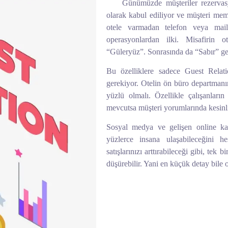
Günümüzde müşteriler rezervasyonu
olarak kabul ediliyor ve müşteri memn
otele varmadan telefon veya mail
operasyonlardan ilki. Misafirin 
“Güleryüz”. Sonrasında da “Sabır” g
Bu özelliklere sadece Guest Relati
gerekiyor. Otelin ön büro departmanın
yüzlü olmalı. Özellikle çalışanları
mevcutsa müşteri yorumlarında kesinli
Sosyal medya ve gelişen online ka
yüzlerce insana ulaşabileceğini h
satışlarınızı arttırabileceği gibi, tek
düşürebilir. Yani en küçük detay bile o