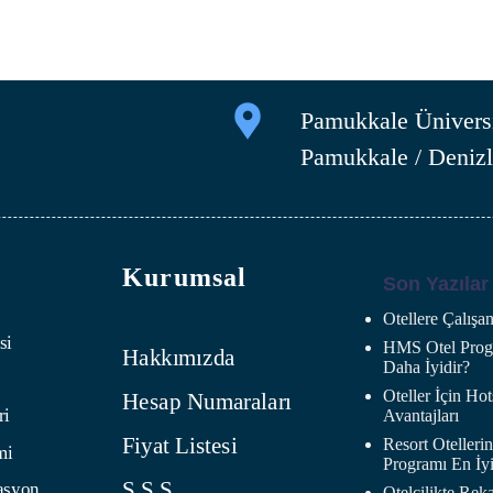
Pamukkale Üniversi
Pamukkale / Denizl
Kurumsal
Son Yazılar
Otellere Çalış
si
HMS Otel Progr
Hakkımızda
Daha İyidir?
Oteller İçin H
Hesap Numaraları
ri
Avantajları
Fiyat Listesi
Resort Oteller
mi
Programı En İyi
S.S.S.
asyon
Otelcilikte Rek