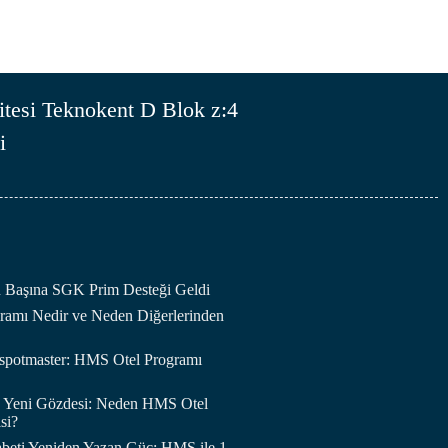
tesi Teknokent D Blok z:4
i
an Başına SGK Prim Desteği Geldi
amı Nedir ve Neden Diğerlerinden
otspotmaster: HMS Otel Programı
in Yeni Gözdesi: Neden HMS Otel
si?
abeti Yeniden Yazan Güç: HMS ile 1