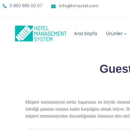
0 850 885 00 07
info@hmsotel.com
Ana Sayfa
Ürünler
Guest
Müşteri memnuniyeti otelin başarısına en büyük etmendir
ödediği paranın sonuna kadar karşılığını almak istiyor. B
müşteri memnuniyetine dayandığından istisnasız tüm otel 