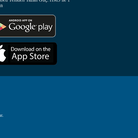
in
r.