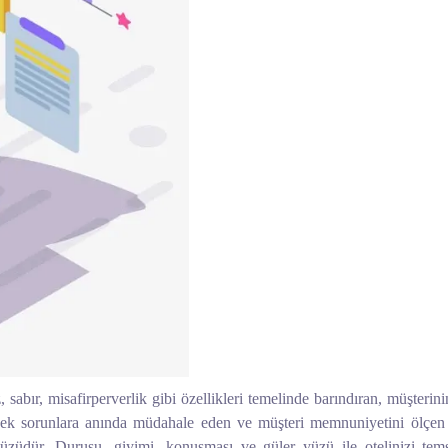
bır, misafirperverlik gibi özellikleri temelinde barındıran, müşterin
ek sorunlara anında müdahale eden ve müşteri memnuniyetini ölçen ek
yüzüdür. Duruşu, giyimi, konuşması ve güler yüzü ile otelinizi temsi