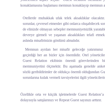
konaklamasına başlaması memnun konaklayıp memnun ayrı
Otellerde muhakkak ufak telek aksaklıklar olacaktır.
sorunlar, çevresel etmenler gibi onlarca oluşabilecek so
de elinizde olmayan sebepler memnuniyetsizlik yaratabil
devreye girmeli ve yaşanan aksaklıkları telafi etmek
aslında misafirinizin gönlünü almalıdır.
Memnun ayrılan her misafir geleceğe yatırımınız o
geçirdiği her an bizler için önemlidir. Otel yöneticile
Guest Relation ekibinin önemli görevlerinden bi
memnuniyetini ölçmektir. Bu aşamada genelde anketle
sözlü geribildirimler de oldukça önemli olduğundan Gue
sorunlarına kulak vermeli tavsiyelerini ilgili yöneticileri
Özellikle orta ve küçük işletmelerde Guest Relation’a
dolayısıyla satışlarınızı ve Repeat Guest sayınızı arttırır.