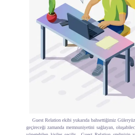
Guest Relation ekibi yukarıda bahsettiğimiz Güleryüz, sa
geçireceği zamanda memnuniyetini sağlayan, oluşabilec
yönetebilen kişiler seçilir. Guest Relation otelinizin 