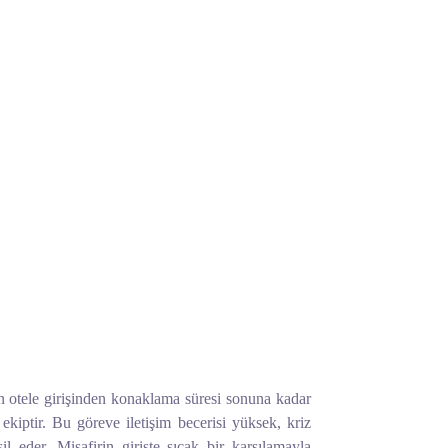
in otele girişinden konaklama süresi sonuna kadar
iptir. Bu göreve iletişim becerisi yüksek, kriz
l eder. Misafirin girişte sıcak bir karşılamayla