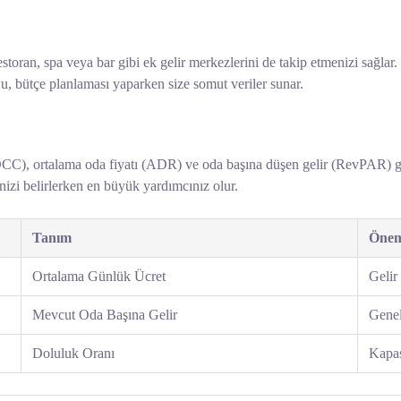
 restoran, spa veya bar gibi ek gelir merkezlerini de takip etmenizi sağl
Bu, bütçe planlaması yaparken size somut veriler sunar.
(OCC), ortalama oda fiyatı (ADR) ve oda başına düşen gelir (RevPAR) gi
rinizi belirlerken en büyük yardımcınız olur.
Tanım
Önem
Ortalama Günlük Ücret
Gelir 
Mevcut Oda Başına Gelir
Genel
Doluluk Oranı
Kapas