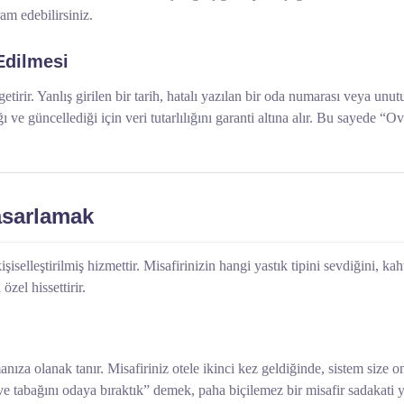
ram edebilirsiniz.
Edilmesi
irir. Yanlış girilen bir tarih, hatalı yazılan bir oda numarası veya unutul
ğı ve güncellediği için veri tutarlılığını garanti altına alır. Bu sayede 
asarlamak
işiselleştirilmiş hizmettir. Misafirinizin hangi yastık tipini sevdiğini, ka
zel hissettirir.
anıza olanak tanır. Misafiriniz otele ikinci kez geldiğinde, sistem size o
 tabağını odaya bıraktık” demek, paha biçilemez bir misafir sadakati yar