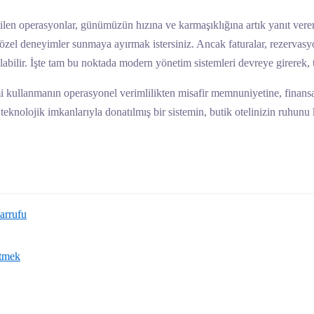
tilen operasyonlar, günümüzün hızına ve karmaşıklığına artık yanıt veremiy
özel deneyimler sunmaya ayırmak istersiniz. Ancak faturalar, rezervasyon
çalabilir. İşte tam bu noktada modern yönetim sistemleri devreye girerek, t
i kullanmanın operasyonel verimlilikten misafir memnuniyetine, finansal
teknolojik imkanlarıyla donatılmış bir sistemin, butik otelinizin ruhunu 
arrufu
Etmek