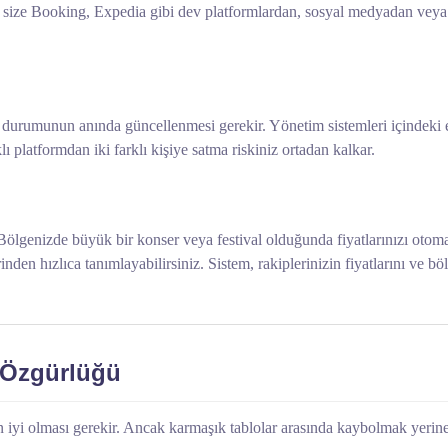
niz size Booking, Expedia gibi dev platformlardan, sosyal medyadan vey
k durumunun anında güncellenmesi gerekir. Yönetim sistemleri içindeki 
lı platformdan iki farklı kişiye satma riskiniz ortadan kalkar.
. Bölgenizde büyük bir konser veya festival olduğunda fiyatlarınızı otomat
nden hızlıca tanımlayabilirsiniz. Sistem, rakiplerinizin fiyatlarını ve bö
 Özgürlüğü
 iyi olması gerekir. Ancak karmaşık tablolar arasında kaybolmak yerine, a