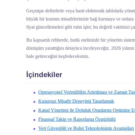
Geçmişte defterlerle veya basit elektronik tablolarla yöne
büyük bir kısmını misafirlerinizle bağ kurmaya ve onlara 
fiyat güncellemeleri gibi rutin işler, bu değerli vaktinizi 
Bu kapsamlı rehberde, butik otelinizde bir yönetim sistem
dönüşüm yarattığını detaylıca inceleyeceğiz. 2026 yılının 
hale getireceğini keşfedeceksiniz.
İçindekiler
Operasyonel Verimliliğin Artırılması ve Zaman Tas
Kusursuz Misafir Deneyimi Tasarlamak
Kanal Yönetimi ile Doluluk Oranlarını Optimize 
Finansal Takip ve Raporlama Özgürlüğü
Veri Güvenliği ve Bulut Teknolojisinin Avantajları