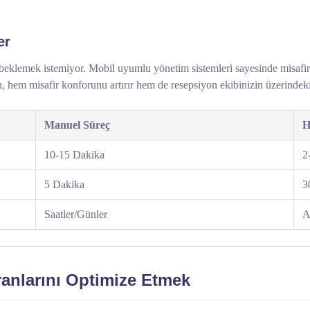
er
klemek istemiyor. Mobil uyumlu yönetim sistemleri sayesinde misafirle
. Bu, hem misafir konforunu artırır hem de resepsiyon ekibinizin üzerindeki
Manuel Süreç
H
10-15 Dakika
2
5 Dakika
3
Saatler/Günler
A
ranlarını Optimize Etmek