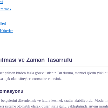
esi
Artırmak
leri
riterler
rılması ve Zaman Tasarrufu
e her çalışan birden fazla görev üstlenir. Bu durum, manuel işlerin yükünü
 açık olan süreçleri otomatize edersiniz.
Otomasyonu
 belgelerini düzenlemek ve fatura kesmek saatler alabiliyordu. Modern s
eri sisteme otomatik olarak düşer, giriş günü yaklaştığında sistem misaf