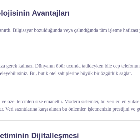
ojisinin Avantajları
klanırdı. Bilgisayar bozulduğunda veya çalındığında tüm işletme hafızası 
nıza gerek kalmaz. Dünyanın öbür ucunda tatildeyken bile cep telefonunu
leyebilirsiniz. Bu, butik otel sahiplerine büyük bir özgürlük sağlar.
rı ve özel tercihleri size emanettir. Modern sistemler, bu verileri en yükse
i sızıntılarına karşı alınan bu önlemler, işletmenizin prestijini ve güv
etiminin Dijitalleşmesi