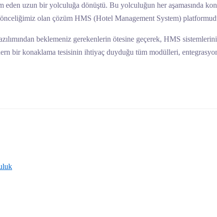
m eden uzun bir yolculuğa dönüştü. Bu yolculuğun her aşamasında kont
ak önceliğimiz olan çözüm HMS (Hotel Management System) platformud
 yazılımından beklemeniz gerekenlerin ötesine geçerek, HMS sistemlerinin
ern bir konaklama tesisinin ihtiyaç duyduğu tüm modülleri, entegrasyon s
uluk