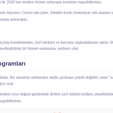
i ile 2026’nın modern hizmet anlayışını tesisinize taşıyabilirsiniz.
mek istiyoruz: Görsel oda planı. Sürükle-bırak yöntemiyle oda ataması
ında artıracaktır.
geçmiş konaklamaları, özel istekleri ve harcama alışkanlıklarını saklar. B
iselleştirilmiş bir hizmet sunmanıza yardımcı olur.
ogramları
klıdır. Bir misafirin otelinizden mutlu ayrılması yeterli değildir; onun
pıyı açar.
leri veya doğum günlerinde iletilen özel indirim kodları, misafirinizle
yapabilirsiniz.