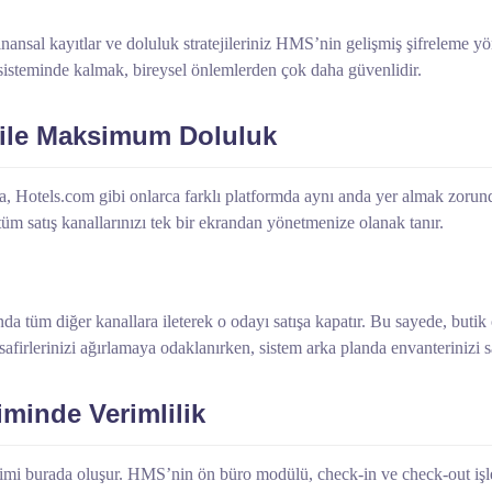
, finansal kayıtlar ve doluluk stratejileriniz HMS’nin gelişmiş şifreleme 
 sisteminde kalmak, bireysel önlemlerden çok daha güvenlidir.
 ile Maksimum Doluluk
ia, Hotels.com gibi onlarca farklı platformda aynı anda yer almak zoru
m satış kanallarınızı tek bir ekrandan yönetmenize olanak tanır.
da tüm diğer kanallara ileterek o odayı satışa kapatır. Bu sayede, buti
afirlerinizi ağırlamaya odaklanırken, sistem arka planda envanterinizi s
minde Verimlilik
lenimi burada oluşur. HMS’nin ön büro modülü, check-in ve check-out işlem