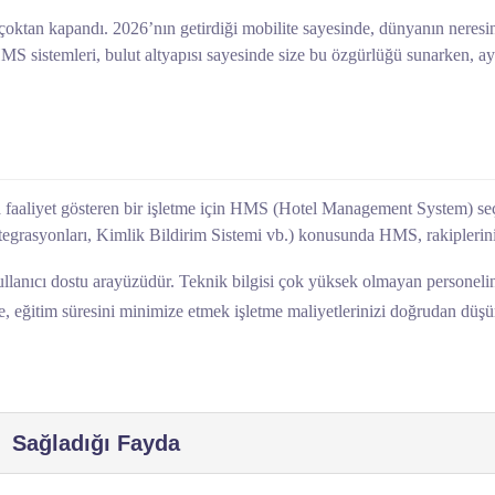
çoktan kapandı. 2026’nın getirdiği mobilite sayesinde, dünyanın neresind
. HMS sistemleri, bulut altyapısı sayesinde size bu özgürlüğü sunarken,
a faaliyet gösteren bir işletme için HMS (Hotel Management System) seç
grasyonları, Kimlik Bildirim Sistemi vb.) konusunda HMS, rakiplerin
lanıcı dostu arayüzüdür. Teknik bilgisi çok yüksek olmayan personelin b
e, eğitim süresini minimize etmek işletme maliyetlerinizi doğrudan düşü
Sağladığı Fayda