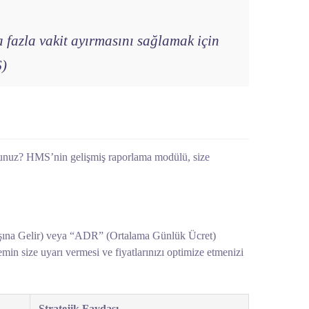
a fazla vakit ayırmasını sağlamak için
6)
musunuz? HMS’nin gelişmiş raporlama modülü, size
Başına Gelir) veya “ADR” (Ortalama Günlük Ücret)
temin size uyarı vermesi ve fiyatlarınızı optimize etmenizi
Stratejik Faydası