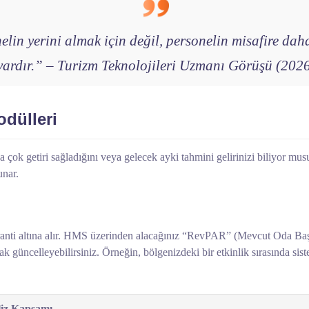
elin yerini almak için değil, personelin misafire dah
vardır.” – Turizm Teknolojileri Uzmanı Görüşü (202
dülleri
 çok getiri sağladığını veya gelecek ayki tahmini gelirinizi biliyor 
unar.
 garanti altına alır. HMS üzerinden alacağınız “RevPAR” (Mevcut Oda 
arak güncelleyebilirsiniz. Örneğin, bölgenizdeki bir etkinlik sırasında sis
iz Kapsamı