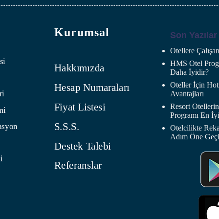
Kurumsal
Son Yazılar
Otellere Çalış
si
HMS Otel Progr
Hakkımızda
Daha İyidir?
Oteller İçin H
Hesap Numaraları
ri
Avantajları
Fiyat Listesi
Resort Oteller
mi
Programı En İyi
S.S.S.
asyon
Otelcilikte Rek
Adım Öne Geç
Destek Talebi
i
Referanslar