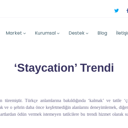
Market
Kurumsal
Destek
Blog
İletiş
‘Staycation’ Trendi
en türemiştir. Türkçe anlamlarına bakıldığında ‘kalmak’ ve tatile ‘ç
pmak ve o şehrin daha önce keşfetmediğin alanlarını deneyimlemek, diğ
tlardan ödün vermek istemeyen tatilcilere bu trendi hizmet olarak s