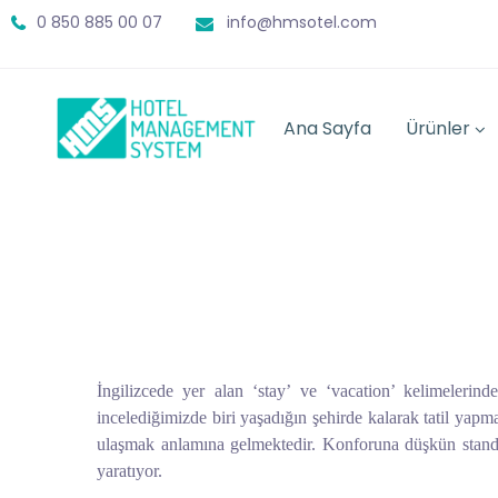
0 850 885 00 07
info@hmsotel.com
Ana Sayfa
Ürünler
İngilizcede yer alan ‘stay’ ve ‘vacation’ kelimelerind
incelediğimizde biri yaşadığın şehirde kalarak tatil ya
ulaşmak anlamına gelmektedir. Konforuna düşkün standar
yaratıyor.