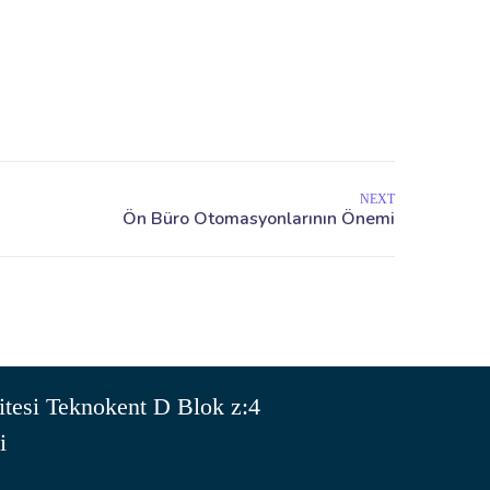
NEXT
tesi Teknokent D Blok z:4
i