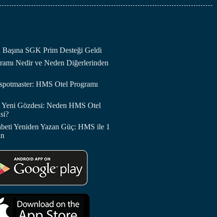
an Başına SGK Prim Desteği Geldi
amı Nedir ve Neden Diğerlerinden
otspotmaster: HMS Otel Programı
in Yeni Gözdesi: Neden HMS Otel
si?
abeti Yeniden Yazan Güç: HMS ile 1
in