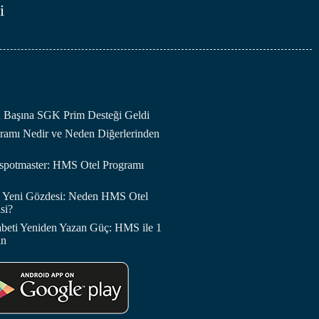
i
an Başına SGK Prim Desteği Geldi
amı Nedir ve Neden Diğerlerinden
otspotmaster: HMS Otel Programı
in Yeni Gözdesi: Neden HMS Otel
si?
abeti Yeniden Yazan Güç: HMS ile 1
in