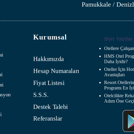
Pamukkale / Denizl
Kurumsal
Son Yazılar
Otellere Çalış
si
HMS Otel Progr
Hakkımızda
Daha İyidir?
Oteller İçin H
Hesap Numaraları
ri
Avantajları
Fiyat Listesi
Resort Oteller
mi
Programı En İyi
S.S.S.
asyon
Otelcilikte Rek
Adım Öne Geç
Destek Talebi
i
Referanslar