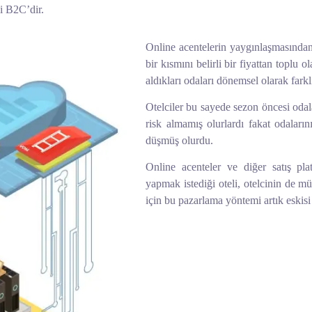
li B2C’dir.
Online acentelerin yaygınlaşmasından 
bir kısmını belirli bir fiyattan toplu o
aldıkları odaları dönemsel olarak farkl
Otelciler bu sayede sezon öncesi odala
risk almamış olurlardı fakat odaların
düşmüş olurdu.
Online acenteler ve diğer satış plat
yapmak istediği oteli, otelcinin de mü
için bu pazarlama yöntemi artık eskisi