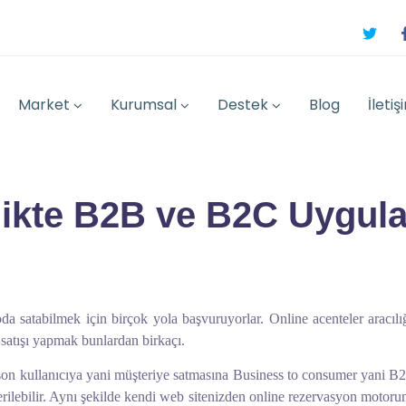
Market
Kurumsal
Destek
Blog
İletiş
likte B2B ve B2C Uygul
oda satabilmek için birçok yola başvuruyorlar. Online acenteler aracıl
 satışı yapmak bunlardan birkaçı.
son kullanıcıya yani müşteriye satmasına Business to consumer yani B2
 verilebilir. Aynı şekilde kendi web sitenizden online rezervasyon motor