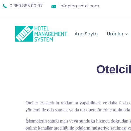
0 850 885 00 07
info@hmsotel.com
Ana Sayfa
Ürünler
Otelci
Oteller tesislerinin reklamını yapabilmek ve daha fazla 
yöntemi ile oda satmak ya da tur operatörlerine toplu oda
İşletmelerin sattığı malı veya sunduğu hizmeti doğrudan 
online kanallar aracılığı ile odaların müşteriye satılması