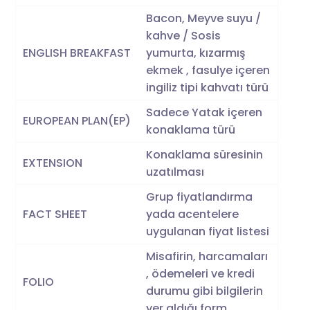
Bacon, Meyve suyu /
kahve / Sosis
ENGLISH BREAKFAST
yumurta, kızarmış
ekmek , fasulye içeren
ingiliz tipi kahvatı türü
Sadece Yatak içeren
EUROPEAN PLAN(EP)
konaklama türü
Konaklama süresinin
EXTENSION
uzatılması
Grup fiyatlandırma
FACT SHEET
yada acentelere
uygulanan fiyat listesi
Misafirin, harcamaları
, ödemeleri ve kredi
FOLIO
durumu gibi bilgilerin
yer aldığı form