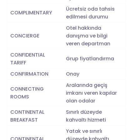
Ücretsiz oda tahsis
COMPLIMENTARY
edilmesi durumu
Otel hakkında
CONCIERGE
danışma ve bilgi
veren departman
CONFIDENTIAL
Grup fiyatlandırma
TARIFF
CONFIRMATION
Onay
Aralarında geçiş
CONNECTING
imkanı veren kapılar
ROOMS
olan odalar
CONTINENTAL
Sınırlı düzeyde
BREAKFAST
kahvaltı hizmeti
Yatak ve sınırlı
CONTINENTAL
düzeyde kahvaltı