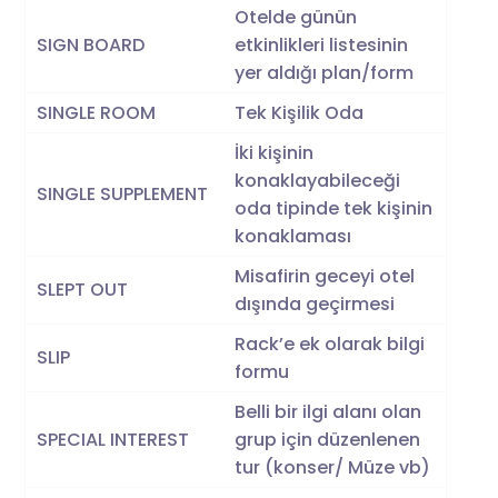
Otelde günün
SIGN BOARD
etkinlikleri listesinin
yer aldığı plan/form
SINGLE ROOM
Tek Kişilik Oda
İki kişinin
konaklayabileceği
SINGLE SUPPLEMENT
oda tipinde tek kişinin
konaklaması
Misafirin geceyi otel
SLEPT OUT
dışında geçirmesi
Rack’e ek olarak bilgi
SLIP
formu
Belli bir ilgi alanı olan
SPECIAL INTEREST
grup için düzenlenen
tur (konser/ Müze vb)