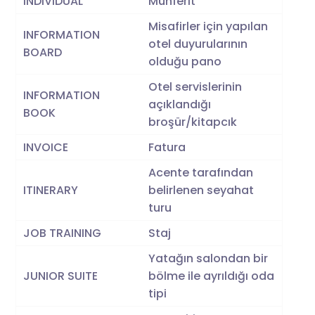
INDIVIDUAL
Münferit
Misafirler için yapılan
INFORMATION
otel duyurularının
BOARD
olduğu pano
Otel servislerinin
INFORMATION
açıklandığı
BOOK
broşür/kitapcık
INVOICE
Fatura
Acente tarafından
ITINERARY
belirlenen seyahat
turu
JOB TRAINING
Staj
Yatağın salondan bir
JUNIOR SUITE
bölme ile ayrıldığı oda
tipi