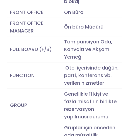
blokaj
FRONT OFFICE
Ön Büro
FRONT OFFICE
Ön büro Müdürü
MANAGER
Tam pansiyon Oda,
FULL BOARD (F/B)
Kahvaltı ve Akşam
Yemeği
Otel içerisinde düğün,
FUNCTION
parti, konferans vb.
verilen hizmetler
Genellikle 11 kişi ve
fazla misafirin birlikte
GROUP
rezervasyon
yapılması durumu
Gruplar için önceden
oda müsaitlik