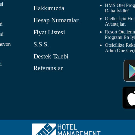
si
HMS Otel Progr
Hakkımızda
Daha İyidir?
Oteller İçin H
Hesap Numaraları
ri
Avantajları
Fiyat Listesi
Resort Oteller
mi
Programı En İyi
S.S.S.
asyon
Otelcilikte Rek
Adım Öne Geç
Destek Talebi
i
Referanslar