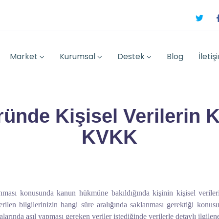
Market
Kurumsal
Destek
Blog
İletiş
ünde Kişisel Verilerin
KVKK
ması konusunda kanun hükmüne bakıldığında kişinin kişisel verileri
erilen bilgilerinizin hangi süre aralığında saklanması gerektiği konu
alarında asıl yapması gereken veriler istediğinde verilerle detaylı ilgilen