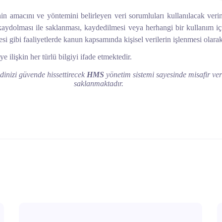
nin amacını ve yöntemini belirleyen veri sorumluları kullanılacak veri
 kaydolması ile saklanması, kaydedilmesi veya herhangi bir kullanım içi
esi gibi faaliyetlerde kanun kapsamında kişisel verilerin işlenmesi olarak
ye ilişkin her türlü bilgiyi ifade
etmektedir.
inizi güvende hissettirecek
HMS
yönetim sistemi sayesinde misafir ver
saklanmaktadır.