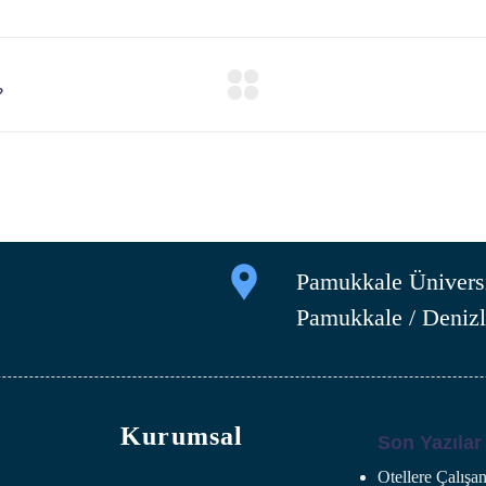
Pamukkale Üniversi
Pamukkale / Denizl
Kurumsal
Son Yazılar
Otellere Çalış