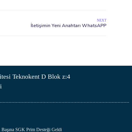
NEXT
tesi Teknokent D Blok z:4
i
an Başına SGK Prim Desteği Geldi