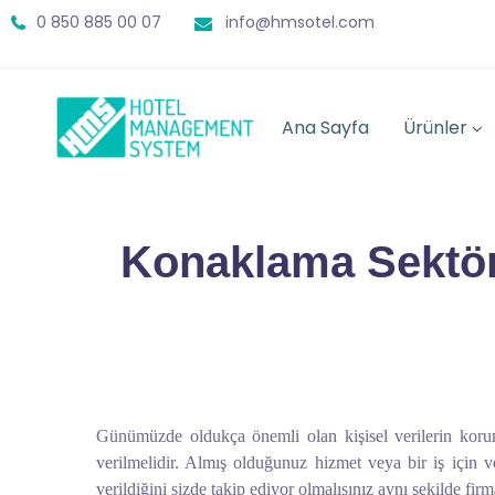
0 850 885 00 07
info@hmsotel.com
Ana Sayfa
Ürünler
Konaklama Sektör
Günümüzde oldukça önemli olan kişisel verilerin korun
verilmelidir. Almış olduğunuz hizmet veya bir iş için v
verildiğini sizde takip ediyor olmalısınız aynı şekilde firm