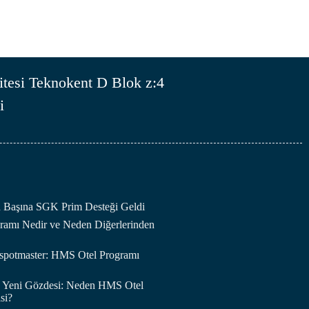
tesi Teknokent D Blok z:4
i
an Başına SGK Prim Desteği Geldi
amı Nedir ve Neden Diğerlerinden
otspotmaster: HMS Otel Programı
in Yeni Gözdesi: Neden HMS Otel
si?