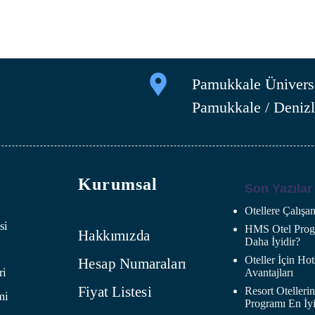
Pamukkale Üniversi
Pamukkale / Denizl
Kurumsal
Son Yazılar
Otellere Çalış
si
HMS Otel Progr
Hakkımızda
Daha İyidir?
Oteller İçin H
Hesap Numaraları
ri
Avantajları
Fiyat Listesi
Resort Oteller
mi
Programı En İyi