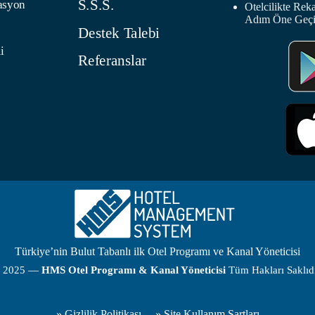
S.S.S.
asyon
Otelcilikte Rek
Adım Öne Geç
Destek Talebi
i
Referanslar
Türkiye’nin Bulut Tabanlı ilk Otel Programı ve Kanal Yöneticisi
 2025 —
HMS
Otel Programı
& Kanal Yöneticisi
Tüm Hakları Saklıdı
»
Gizlilik Politikası
»
Site Kullanım Şartları