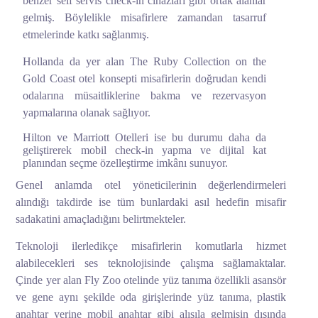
benzer self servis check-in cihazları gibi ortak alanlar
gelmiş. Böylelikle misafirlere zamandan tasarruf
etmelerinde katkı sağlanmış.
Hollanda da yer alan The Ruby Collection on the
Gold Coast otel konsepti misafirlerin doğrudan kendi
odalarına müsaitliklerine bakma ve rezervasyon
yapmalarına olanak sağlıyor.
Hilton ve Marriott Otelleri ise bu durumu daha da
geliştirerek mobil check-in yapma ve dijital kat
planından seçme özelleştirme imkânı sunuyor.
Genel anlamda otel yöneticilerinin değerlendirmeleri
alındığı takdirde ise tüm bunlardaki asıl hedefin misafir
sadakatini amaçladığını belirtmekteler.
Teknoloji ilerledikçe misafirlerin komutlarla hizmet
alabilecekleri ses teknolojisinde çalışma sağlamaktalar.
Çinde yer alan Fly Zoo otelinde yüz tanıma özellikli asansör
ve gene aynı şekilde oda girişlerinde yüz tanıma, plastik
anahtar yerine mobil anahtar gibi alışıla gelmişin dışında