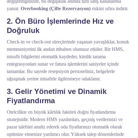
değiştirdiğinizde, bu değişiklik anında tüm satış kanallarına
yansır.
Overbooking (Çifte Rezervasyon)
riskini sıfıra indirir.
2. Ön Büro İşlemlerinde Hız ve
Doğruluk
Check-in ve check-out süreçlerinde yaşanan yavaşlıklar, konuk
memnuniyetini ilk andan itibaben olumsuz etkiler. Bir HMS,
misafir bilgilerini otomatik kaydeder, kimlik tarama
entegrasyonları sunar ve fatura işlemlerini saniyeler içinde
tamamlar. Bu sayede resepsiyon personeliniz, belgelerle
uğraşmak yerine misafirle ilgilenmeye odaklanır.
3. Gelir Yönetimi ve Dinamik
Fiyatlandırma
Otelcilikte en büyük kârlılık faktörü doğru fiyatlandırma
stratejisidir. Modern HMS yazılımları, geçmiş verilerinizi ve
pazar talebini analiz ederek oda fiyatlarınızı otomatik olarak
optimize etmenize yardımcı olur. Yüksek talep dönemlerinde