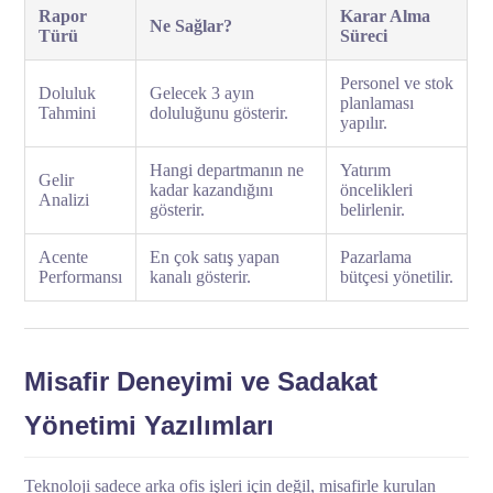
Rapor
Karar Alma
Ne Sağlar?
Türü
Süreci
Personel ve stok
Doluluk
Gelecek 3 ayın
planlaması
Tahmini
doluluğunu gösterir.
yapılır.
Hangi departmanın ne
Yatırım
Gelir
kadar kazandığını
öncelikleri
Analizi
gösterir.
belirlenir.
Acente
En çok satış yapan
Pazarlama
Performansı
kanalı gösterir.
bütçesi yönetilir.
Misafir Deneyimi ve Sadakat
Yönetimi Yazılımları
Teknoloji sadece arka ofis işleri için değil, misafirle kurulan