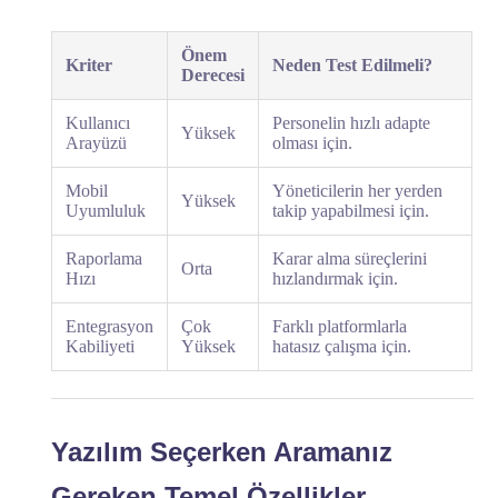
Önem
Kriter
Neden Test Edilmeli?
Derecesi
Kullanıcı
Personelin hızlı adapte
Yüksek
Arayüzü
olması için.
Mobil
Yöneticilerin her yerden
Yüksek
Uyumluluk
takip yapabilmesi için.
Raporlama
Karar alma süreçlerini
Orta
Hızı
hızlandırmak için.
Entegrasyon
Çok
Farklı platformlarla
Kabiliyeti
Yüksek
hatasız çalışma için.
Yazılım Seçerken Aramanız
Gereken Temel Özellikler