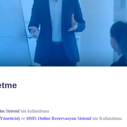
netme
im Sistemi
’nin kullanılması
öneticisi)
ve
HMS Online Rezervasyon Sistemi
’nin Kullanılması