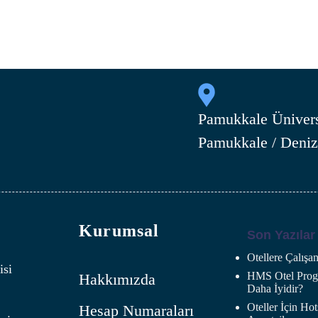
Pamukkale Ünivers
Pamukkale / Deniz
Kurumsal
Son Yazılar
Otellere Çalış
isi
HMS Otel Progr
Hakkımızda
Daha İyidir?
Oteller İçin H
Hesap Numaraları