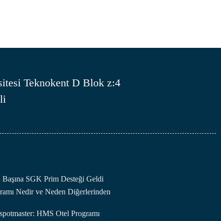
itesi Teknokent D Blok z:4
li
an Başına SGK Prim Desteği Geldi
amı Nedir ve Neden Diğerlerinden
otspotmaster: HMS Otel Programı