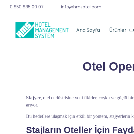
0 850 885 00 07
info@hmsotel.com
Ana Sayfa
Ürünler
Otel Ope
Stajyer
, otel endüstrisine yeni fikirler, coşku ve güçlü bi
arıyor.
Bu hedeflere ulaşmak için etkili bir yöntem, stajyerlerin 
Stajların Oteller İçin Fayd