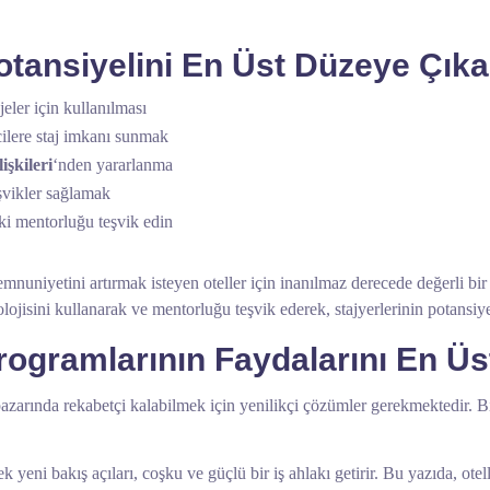
Potansiyelini En Üst Düzeye Çık
jeler için kullanılması
cilere staj imkanı sunmak
işkileri
‘nden yararlanma
eşvikler sağlamak
ki mentorluğu teşvik edin
emnuniyetini artırmak isteyen oteller için inanılmaz derecede değerli bir va
lojisini kullanarak ve mentorluğu teşvik ederek, stajyerlerinin potansiyel
Programlarının Faydalarını En 
azarında rekabetçi kalabilmek için yenilikçi çözümler gerekmektedir. Bir
cek yeni bakış açıları, coşku ve güçlü bir iş ahlakı getirir. Bu yazıda, ote