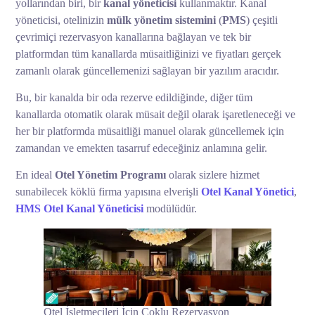
yollarından biri, bir
kanal yöneticisi
kullanmaktır. Kanal
yöneticisi, otelinizin
mülk yönetim sistemini
(
PMS
) çeşitli
çevrimiçi rezervasyon kanallarına bağlayan ve tek bir
platformdan tüm kanallarda müsaitliğinizi ve fiyatları gerçek
zamanlı olarak güncellemenizi sağlayan bir yazılım aracıdır.
Bu, bir kanalda bir oda rezerve edildiğinde, diğer tüm
kanallarda otomatik olarak müsait değil olarak işaretleneceği ve
her bir platformda müsaitliği manuel olarak güncellemek için
zamandan ve emekten tasarruf edeceğiniz anlamına gelir.
En ideal
Otel Yönetim Programı
olarak sizlere hizmet
sunabilecek köklü firma yapısına elverişli
Otel Kanal Yönetici
,
HMS Otel Kanal Yöneticisi
modülüdür.
Otel İşletmecileri İçin Çoklu Rezervasyon