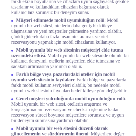
farklı ekran boyutlarına ve cihazlara uyum sağlayacak şekilde
tasarlanır ve kullandıkları cihazdan bağımsız olarak
kullanıcılara sorunsuz bir deneyim sunar.
Müşteri edinmede mobil uyumluluğun rolü
: Mobil
uyumlu bir web sitesi, otellerin daha geniş bir kitleye
ulaşmasına ve yeni müşteriler çekmesine yardımcı olabilir,
çünkü giderek daha fazla insan otel aramak ve otel
rezervasyonu yapmak için mobil cihazlarını kullanıyor.
Mobil uyumlu bir web sitesinin müşteriyi elde tutma
üzerindeki etkisi
: Mobil uyumlu bir web sitesinde olumlu bir
kullanıcı deneyimi, otellerin müşterileri elde tutmasına ve
sadakati artırmasına yardımcı olabilir.
Farklı bölge veya pazarlardaki oteller için mobil
uyumlu web sitesinin faydaları
: Farklı bölge ve pazarlarda
farklı mobil kullanım seviyeleri olabilir, bu nedenle mobil
uyumlu web sitesinin faydaları hedef kitleye göre değişebilir.
Genel müşteri yolculuğunda mobil uyumluluğun rolü
:
Mobil uyumlu bir web sitesi, otellerin araştırma ve
karşılaştırmadan rezervasyon ve check-in işlemine kadar
rezervasyon süreci boyunca müşterilere sorunsuz ve uygun
bir deneyim sunmasına yardımcı olabilir.
Mobil uyumlu bir web sitesini düzenli olarak
güncellemenin ve sürdürmenin önemi
: Müşterilere değer