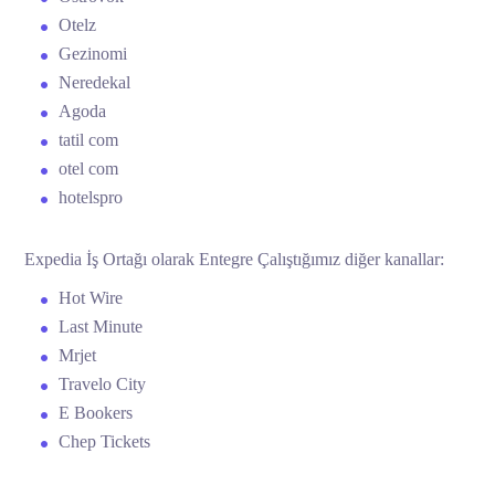
Otelz
Gezinomi
Neredekal
Agoda
tatil com
otel com
hotelspro
Expedia İş Ortağı olarak Entegre Çalıştığımız diğer kanallar:
Hot Wire
Last Minute
Mrjet
Travelo City
E Bookers
Chep Tickets