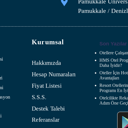
Pamukkale Üniversi
Pamukkale / Denizl
Kurumsal
Son Yazılar
Otellere Çalış
si
HMS Otel Progr
Hakkımızda
Daha İyidir?
Oteller İçin H
Hesap Numaraları
ri
Avantajları
Fiyat Listesi
Resort Oteller
mi
Programı En İyi
S.S.S.
asyon
Otelcilikte Rek
Adım Öne Geç
Destek Talebi
i
Referanslar