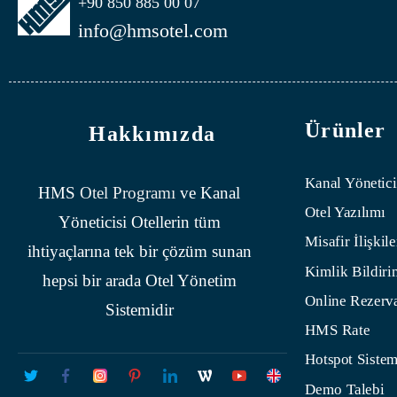
+90 850 885 00 07
info@hmsotel.com
Ürünler
Hakkımızda
Kanal Yönetici
HMS
Otel Programı
ve Kanal
Otel Yazılımı
Yöneticisi Otellerin tüm
Misafir İlişkile
ihtiyaçlarına tek bir çözüm sunan
Kimlik Bildiri
hepsi bir arada Otel Yönetim
Online Rezerv
Sistemidir
HMS Rate
Hotspot Sistem
Demo Talebi