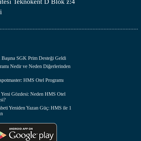
tesi Teknokent D Blok z:4
i
an Başına SGK Prim Desteği Geldi
amı Nedir ve Neden Diğerlerinden
otspotmaster: HMS Otel Programı
in Yeni Gözdesi: Neden HMS Otel
si?
abeti Yeniden Yazan Güç: HMS ile 1
in