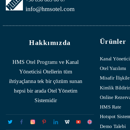
info@hmsotel.com
Ürünler
Hakkımızda
Kanal Yönetici
HMS
Otel Programı
ve Kanal
Otel Yazılımı
Yöneticisi Otellerin tüm
Misafir İlişkile
ihtiyaçlarına tek bir çözüm sunan
Kimlik Bildiri
hepsi bir arada Otel Yönetim
Online Rezerv
Sistemidir
HMS Rate
Hotspot Sistem
Demo Talebi