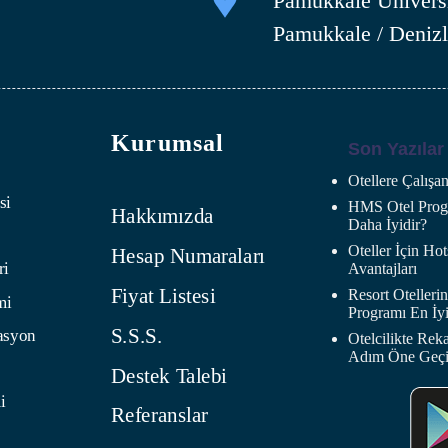
Pamukkale Üniversi
Pamukkale / Denizl
Kurumsal
Son Yazılar
Otellere Çalış
si
HMS Otel Progr
Hakkımızda
Daha İyidir?
Oteller İçin H
Hesap Numaraları
ri
Avantajları
Fiyat Listesi
Resort Oteller
mi
Programı En İyi
S.S.S.
asyon
Otelcilikte Rek
Adım Öne Geç
Destek Talebi
i
Referanslar