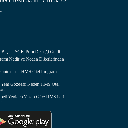
tesi Teknokent D Blok z:4
i
an Başına SGK Prim Desteği Geldi
amı Nedir ve Neden Diğerlerinden
otspotmaster: HMS Otel Programı
in Yeni Gözdesi: Neden HMS Otel
si?
abeti Yeniden Yazan Güç: HMS ile 1
in