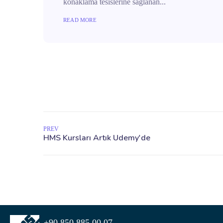
konaklama tesislerine sağlanan...
READ MORE
PREV
+90 850 885 00 07