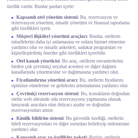
özellik vardır. Bunlar şunları içerir:
Kapsamlı otel yönetim sistemi
: Bu, rezervasyon ve
rezervasyon yönetimi, misafir yönetimi ve finansal raporlama
gibi özellikleri içerir.
Müşteri ilişkileri yönetimi araçları
: Bunlar, otellerin
misafirlerini daha iyi anlamasına ve onlara hizmet etmesine
yardımcı olur ve misafir anketleri, sadakat programları ve
kişiselleştirilmiş öneriler gibi özellikleri içerebilir.
Otel kanalı yöneticisi
: Bu araç, otellerin envanterlerini
birden çok çevrimiçi seyahat acentesi ve diğer dağıtım
kanallarında yönetmesine ve dağıtmasına yardımcı olur.
Fiyatlandırma yönetimi aracı
: Bu, otellerin fiyatlarını
optimize etmelerine ve gelirlerini artırmalarına yardımcı olur.
Çevrimiçi rezervasyon sistemi
: Bu, konukların doğrudan
otelin web sitesinde oda rezervasyonu yapmasına olanak
tanıyarak aracılara olan ihtiyacı azaltır ve doğrudan
rezervasyonları artırır.
Kimlik bildirim sistemi
: Bu güvenlik özelliği, otellerin
hileli rezervasyonları ve diğer sorunları belirleyip önlemesine
yardımcı olur.
Kapsamlı araç ve özellikler paketi
: Bunlar, otellerin