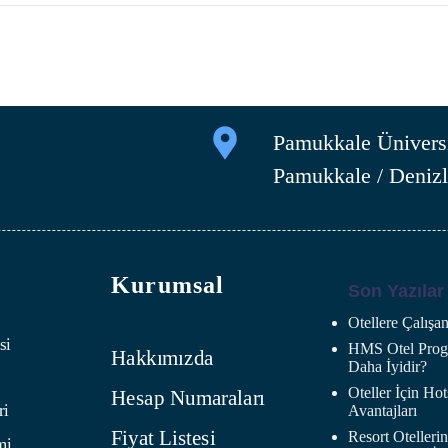
Pamukkale Üniversi
Pamukkale / Denizl
Kurumsal
Son Yazılar
Otellere Çalış
si
HMS Otel Progr
Hakkımızda
Daha İyidir?
Oteller İçin H
Hesap Numaraları
ri
Avantajları
Fiyat Listesi
Resort Oteller
mi