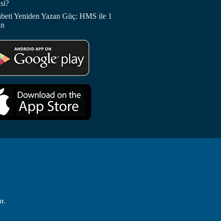
si?
abeti Yeniden Yazan Güç: HMS ile 1
in
r.