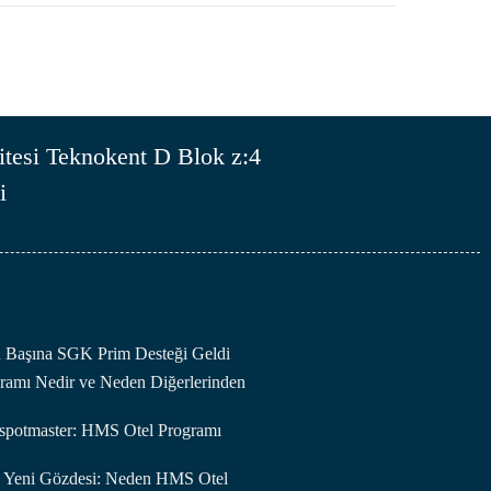
tesi Teknokent D Blok z:4
i
an Başına SGK Prim Desteği Geldi
amı Nedir ve Neden Diğerlerinden
otspotmaster: HMS Otel Programı
in Yeni Gözdesi: Neden HMS Otel