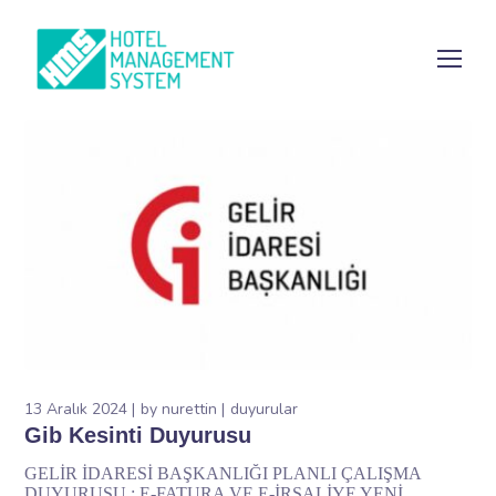
13 Aralık 2024
by
nurettin
duyurular
Gib Kesinti Duyurusu
GELİR İDARESİ BAŞKANLIĞI PLANLI ÇALIŞMA
DUYURUSU ; E-FATURA VE E-İRSALİYE YENİ