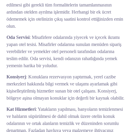
edilmesi gibi gerekli tüm formalitelerin tamamlanmasının
ardından otelden ayrılma işlemidir. Herhangi bir ek ücret
ödememek için otelinizin çıkış saatini kontrol ettiğinizden emin
olun.
Oda Servisi
: Misafirlere odalarında yiyecek ve içecek ikramı
yapan otel tesisi. Misafirler odalarına sunulan menüden sipariş
verebilirler ve yemekler otel personeli tarafından odalarına
teslim edilir. Oda servisi, kendi odanızın rahatlığında yemek
yemenin harika bir yoludur.
Konsiyerj
: Konuklara rezervasyon yaptırmak, yerel cazibe
merkezleri hakkında bilgi vermek ve ulaşımı ayarlamak gibi
kişiselleştirilmiş hizmetler sunan bir otel çalışanı. Konsiyerj,
bölgeye aşina olmayan konuklar için değerli bir kaynak olabilir.
Kat Hizmetleri
: Yatakların yapılması, banyoların temizlenmesi
ve halıların süpürülmesi de dahil olmak üzere otelin konuk
odalarının ve ortak alanların temizlik ve düzeninden sorumlu
departman. Fazladan havluya veya malzemeye ihtiyacınız