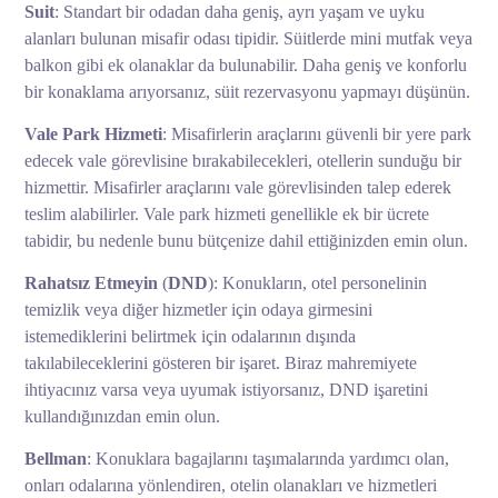
Suit
: Standart bir odadan daha geniş, ayrı yaşam ve uyku
alanları bulunan misafir odası tipidir. Süitlerde mini mutfak veya
balkon gibi ek olanaklar da bulunabilir. Daha geniş ve konforlu
bir konaklama arıyorsanız, süit rezervasyonu yapmayı düşünün.
Vale Park Hizmeti
: Misafirlerin araçlarını güvenli bir yere park
edecek vale görevlisine bırakabilecekleri, otellerin sunduğu bir
hizmettir. Misafirler araçlarını vale görevlisinden talep ederek
teslim alabilirler. Vale park hizmeti genellikle ek bir ücrete
tabidir, bu nedenle bunu bütçenize dahil ettiğinizden emin olun.
Rahatsız Etmeyin
(
DND
): Konukların, otel personelinin
temizlik veya diğer hizmetler için odaya girmesini
istemediklerini belirtmek için odalarının dışında
takılabileceklerini gösteren bir işaret. Biraz mahremiyete
ihtiyacınız varsa veya uyumak istiyorsanız, DND işaretini
kullandığınızdan emin olun.
Bellman
: Konuklara bagajlarını taşımalarında yardımcı olan,
onları odalarına yönlendiren, otelin olanakları ve hizmetleri