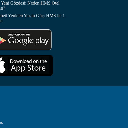
in Yeni Gözdesi: Neden HMS Otel
si?
abeti Yeniden Yazan Güç: HMS ile 1
in
r.