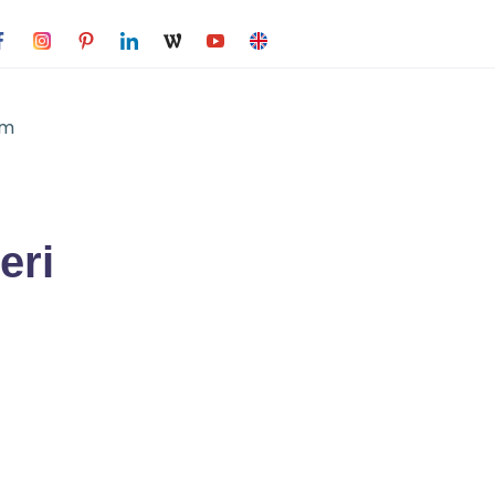
im
eri