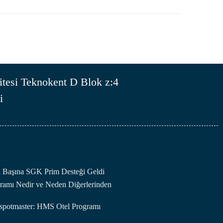
tesi Teknokent D Blok z:4
i
an Başına SGK Prim Desteği Geldi
amı Nedir ve Neden Diğerlerinden
otspotmaster: HMS Otel Programı