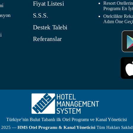
Fiyat Listesi
Resort Oteller
mi
Programı En İyi
S.S.S.
asyon
Otelcilikte Rek
Adım Öne Geç
Destek Talebi
i
Referanslar
Türkiye’nin Bulut Tabanlı ilk Otel Programı ve Kanal Yöneticisi
 2025 —
HMS
Otel Programı
& Kanal Yöneticisi
Tüm Hakları Saklıdı