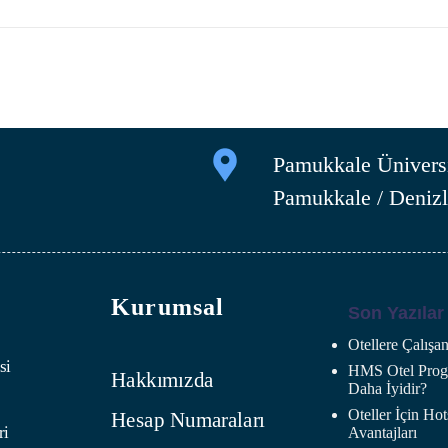
Pamukkale Üniversi
Pamukkale / Denizl
Kurumsal
Son Yazılar
Otellere Çalış
si
HMS Otel Progr
Hakkımızda
Daha İyidir?
Oteller İçin H
Hesap Numaraları
ri
Avantajları