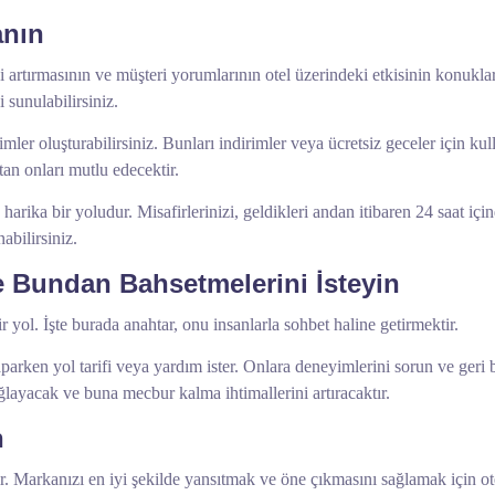
anın
 artırmasının ve müşteri yorumlarının otel üzerindeki etkisinin konukl
 sunulabilirsiniz.
mler oluşturabilirsiniz. Bunları indirimler veya ücretsiz geceler için kull
an onları mutlu edecektir.
ika bir yoludur. Misafirlerinizi, geldikleri andan itibaren 24 saat için
abilirsiniz.
e Bundan Bahsetmelerini İsteyin
 yol. İşte burada anahtar, onu insanlarla sohbet haline getirmektir.
aparken yol tarifi veya yardım ister. Onlara deneyimlerini sorun ve geri b
layacak ve buna mecbur kalma ihtimallerini artıracaktır.
n
dir. Markanızı en iyi şekilde yansıtmak ve öne çıkmasını sağlamak için otel