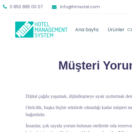
0 850 885 00 07
info@hmsotel.com
Ana Sayfa
Ürünler
Müşteri Yorum
Dijital çağda yaşamak, dijitalleşmeye ayak uydurmak de
Otelcilik, başka hiçbir sektörde olmadığı kadar müşteri mem
bağımlıdır.
İnsanlar, çok sayıda yorum bulunan otellerde oda rezerv