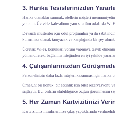
3. Harika Tesislerinizden Yararl
Harika olanaklar sunmak, otellerin müşteri memnuniyetini
yoludur. Ücretsiz kahvaltının yanı sıra tüm odalarda Wi-Fi
Devamlı müşteriler için ödül programları ya da sabit indiri
kurmanıza olanak tanıyacak ve karşılığında bir şey almakt
Ücretsiz Wi-Fi, konukları yorum yapmaya teşvik etmenin har
yönlendirerek, bağlanma isteğinden en iyi şekilde yararlan
4. Çalışanlarınızdan Görüşmed
Personelinizin daha fazla müşteri kazanması için harika bir
Örneğin: bir konuk, bir etkinlik için bilet rezervasyonu y
sağlayın. Bu, onların olabildiğince özgün görünmesini sağ
5. Her Zaman Kartvizitinizi Veri
Kartvizitiniz misafirlerinize çıkış yaptıklarında verilmeli