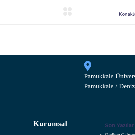
Pamukkale Ünivers
Pamukkale / Deniz
Kurumsal
Son Yazılar
Otellere Çalış