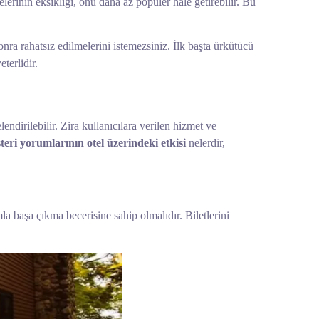
lerinin eksikliği, onu daha az popüler hale getirebilir. Bu
onra rahatsız edilmelerini istemezsiniz. İlk başta ürkütücü
terlidir.
elendirilebilir. Zira kullanıcılara verilen hizmet ve
teri yorumlarının otel üzerindeki etkisi
nelerdir,
mla başa çıkma becerisine sahip olmalıdır. Biletlerini