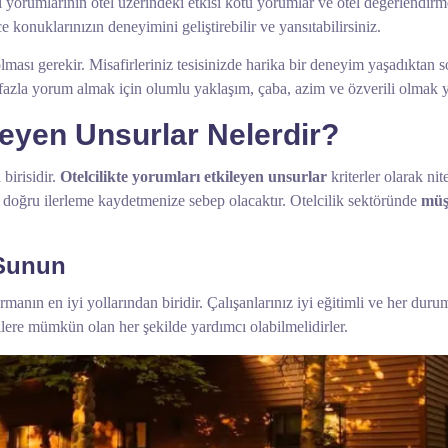
 yorumlarının otel üzerindeki etkisi kötü yorumlar ve otel değerlendirme
ce konuklarınızın deneyimini geliştirebilir ve yansıtabilirsiniz.
lması gerekir. Misafirleriniz tesisinizde harika bir deneyim yaşadıktan s
 fazla yorum almak için olumlu yaklaşım, çaba, azim ve özverili olmak ye
ileyen Unsurlar Nelerdir?
birisidir.
Otelcilikte yorumları etkileyen unsurlar
kriterler olarak nit
 doğru ilerleme kaydetmenize sebep olacaktır. Otelcilik sektöründe
müş
 Sunun
manın en iyi yollarından biridir. Çalışanlarınız iyi eğitimli ve her duru
ilere mümkün olan her şekilde yardımcı olabilmelidirler.