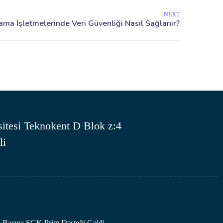
NEXT
itesi Teknokent D Blok z:4
li
an Başına SGK Prim Desteği Geldi