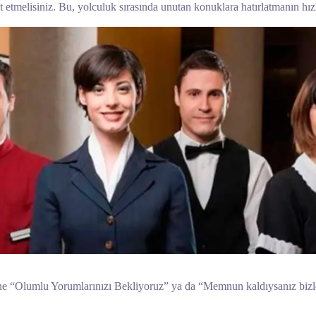
 etmelisiniz. Bu, yolculuk sırasında unutan konuklara hatırlatmanın hızl
erine “Olumlu Yorumlarınızı Bekliyoruz” ya da “Memnun kaldıysanız bizler