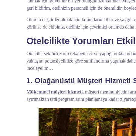
kalmak için güvenilir bir yer olduğunuzu kanıtlar. Müşteri
geri bildirim, otelinizin personeli için de önemlidir, böyle
Olumlu eleştiriler almak için konukların kibar ve saygılı o
görünse de ekibiniz, oteliniz için çevrimiçi ortamda daha
Otelcilikte Yorumları Etk
Otelcilik sektörü zorlu rekabetin zirve yaptığı noktalardan 
yaklaşım potansiyelinize göre sınıflandırma yapmak daha
inceleyelim…
1. Olağanüstü Müşteri Hizmeti
Mükemmel müşteri hizmeti
, müşteri memnuniyetini artır
ayırtmaktan tatil programlarını planlamaya kadar ziyaretç