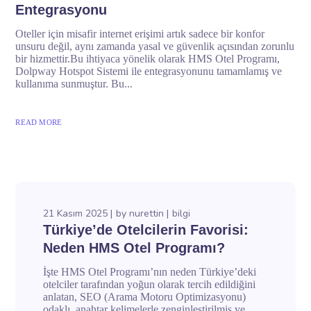
Entegrasyonu
Oteller için misafir internet erişimi artık sadece bir konfor
unsuru değil, aynı zamanda yasal ve güvenlik açısından zorunlu
bir hizmettir.Bu ihtiyaca yönelik olarak HMS Otel Programı,
Dolpway Hotspot Sistemi ile entegrasyonunu tamamlamış ve
kullanıma sunmuştur. Bu...
READ MORE
21 Kasım 2025
by
nurettin
bilgi
Türkiye’de Otelcilerin Favorisi:
Neden HMS Otel Programı?
İşte HMS Otel Programı’nın neden Türkiye’deki
otelciler tarafından yoğun olarak tercih edildiğini
anlatan, SEO (Arama Motoru Optimizasyonu)
odaklı, anahtar kelimelerle zenginleştirilmiş ve