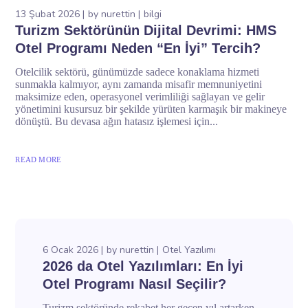
13 Şubat 2026
by
nurettin
bilgi
Turizm Sektörünün Dijital Devrimi: HMS
Otel Programı Neden “En İyi” Tercih?
Otelcilik sektörü, günümüzde sadece konaklama hizmeti
sunmakla kalmıyor, aynı zamanda misafir memnuniyetini
maksimize eden, operasyonel verimliliği sağlayan ve gelir
yönetimini kusursuz bir şekilde yürüten karmaşık bir makineye
dönüştü. Bu devasa ağın hatasız işlemesi için...
READ MORE
6 Ocak 2026
by
nurettin
Otel Yazılımı
2026 da Otel Yazılımları: En İyi
Otel Programı Nasıl Seçilir?
Turizm sektöründe rekabet her geçen yıl artarken,