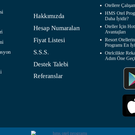
Otellere Çalış
si
HMS Otel Progr
Hakkımızda
Daha İyidir?
Oteller İçin H
Hesap Numaraları
ri
Avantajları
Fiyat Listesi
Resort Oteller
mi
Programı En İyi
S.S.S.
asyon
Otelcilikte Rek
Adım Öne Geç
Destek Talebi
i
Referanslar