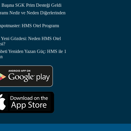
an Başına SGK Prim Desteği Geldi
amı Nedir ve Neden Diğerlerinden
otspotmaster: HMS Otel Programı
in Yeni Gözdesi: Neden HMS Otel
si?
abeti Yeniden Yazan Güç: HMS ile 1
in